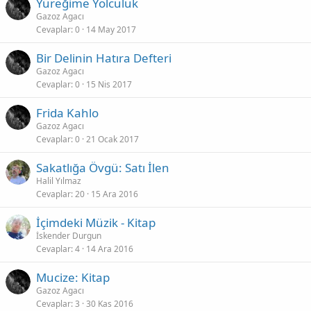
Yüreğime Yolculuk
Gazoz Agacı
Cevaplar
0
14 May 2017
Bir Delinin Hatıra Defteri
Gazoz Agacı
Cevaplar
0
15 Nis 2017
Frida Kahlo
Gazoz Agacı
Cevaplar
0
21 Ocak 2017
Sakatlığa Övgü: Satı İlen
Halil Yılmaz
Cevaplar
20
15 Ara 2016
İçimdeki Müzik - Kitap
İskender Durgun
Cevaplar
4
14 Ara 2016
Mucize: Kitap
Gazoz Agacı
Cevaplar
3
30 Kas 2016