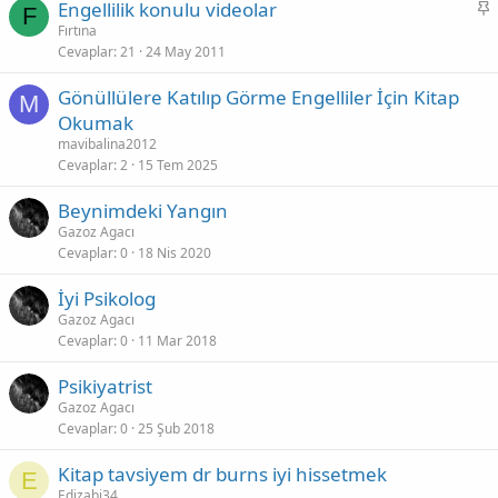
S
Engellilik konulu videolar
F
a
Fırtına
Cevaplar
21
24 May 2011
b
i
Gönüllülere Katılıp Görme Engelliler İçin Kitap
t
M
Okumak
mavibalina2012
Cevaplar
2
15 Tem 2025
Beynimdeki Yangın
Gazoz Agacı
Cevaplar
0
18 Nis 2020
İyi Psikolog
Gazoz Agacı
Cevaplar
0
11 Mar 2018
Psikiyatrist
Gazoz Agacı
Cevaplar
0
25 Şub 2018
Kitap tavsiyem dr burns iyi hissetmek
E
Edizabi34