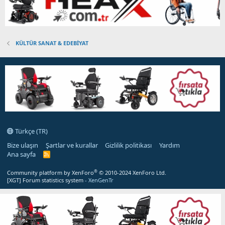
KÜLTÜR SANAT & EDEBİYAT
Türkçe (TR)
Bize ulaşın
Şartlar ve kurallar
Gizlilik politikası
Yardım
Ana sayfa
R
S
S
®
Community platform by XenForo
© 2010-2024 XenForo Ltd.
[XGT] Forum statistics system
- XenGenTr