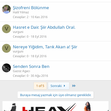
Şizofreni Bölünme
Halil Yılmaz
Cevaplar
2
10 Kas 2016
Hasret e Dair. Şiir Abdullah Oral.
V
vurguni
Cevaplar
0
18 Eyl 2016
Nereye Yiğidim, Tarık Akan a! Şiir
V
vurguni
Cevaplar
0
18 Eyl 2016
Senden Sonra Ben
Gazoz Agacı
Cevaplar
0
30 Ağu 2016
Son
1 of 5
Sonraki
Buraya mesaj yazmak için üye olmanız gereklidir.