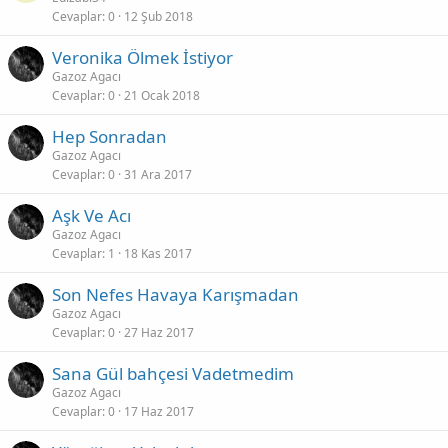
Cevaplar
0
12 Şub 2018
Veronika Ölmek İstiyor
Gazoz Agacı
Cevaplar
0
21 Ocak 2018
Hep Sonradan
Gazoz Agacı
Cevaplar
0
31 Ara 2017
Aşk Ve Acı
Gazoz Agacı
Cevaplar
1
18 Kas 2017
Son Nefes Havaya Karışmadan
Gazoz Agacı
Cevaplar
0
27 Haz 2017
Sana Gül bahçesi Vadetmedim
Gazoz Agacı
Cevaplar
0
17 Haz 2017