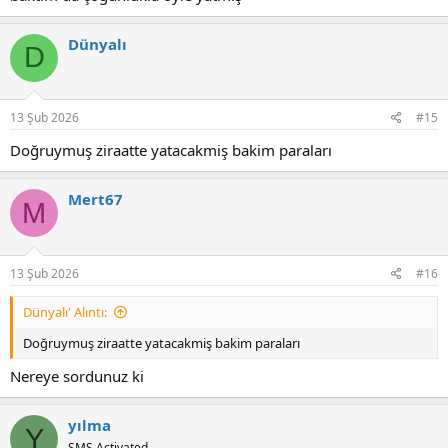
Dünyalı
D
13 Şub 2026
#15
Doğruymuş ziraatte yatacakmiş bakim paraları
Mert67
M
13 Şub 2026
#16
Dünyalı' Alıntı:
Doğruymuş ziraatte yatacakmiş bakim paraları
Nereye sordunuz ki
yılma
Y
SMS Activated