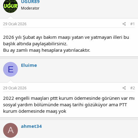
UGUR89
u
g
Moderator
b
ı
a
ç
ş
t
29 Ocak 2026
#1
l
a
a
r
2026 yılı Şubat ayı bakım maaşı yatan ve yatmayan illeri bu
t
i
başlık altında paylaşabilirsiniz.
a
h
n
i
Bu ay zamlı maaş hesaplara yatırılacaktır.
Eluime
E
29 Ocak 2026
#2
2022 engelli maaşları pttt kurum ödemesinde görünen var mı
sosyal yardım bölümünde maaş tarihi gözüküyor ama PTT
kurum ödemesinde maaş yok
ahmet34
A