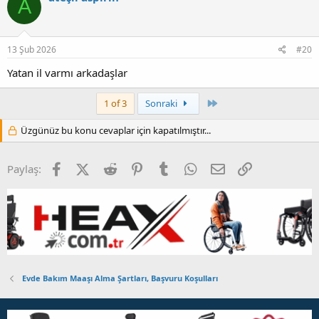
A
13 Şub 2026
#20
Yatan il varmı arkadaşlar
Son
1 of 3
Sonraki
Üzgünüz bu konu cevaplar için kapatılmıştır...
Facebook
X (Twitter)
Reddit
Pinterest
Tumblr
WhatsApp
E-posta
Link
Paylaş:
Evde Bakım Maaşı Alma Şartları, Başvuru Koşulları