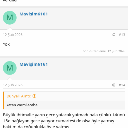
Mavişim6161
M
12 Şub 2026
#13
Yok
Son düzenleme:
12 Şub 2026
Mavişim6161
M
12 Şub 2026
#14
Dünyalı' Alıntı:
Yatan varmi acaba
Büyük ihtimalle yarın gece yatacak yatmadı hala çünkü 14ünü
15e bağlayan gece yatıyor cumartesi de olsa öyle yatmış
baktım da çoğunlukla öyle yatmış