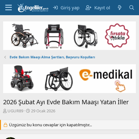
Giriş yap
Kayıt ol
Evde Bakım Maaşı Alma Şartları, Başvuru Koşulları
2026 Şubat Ayı Evde Bakım Maaşı Yatan İller
K
B
UGUR89
29 Ocak 2026
o
a
n
ş
Üzgünüz bu konu cevaplar için kapatılmıştır...
b
l
u
a
y
n