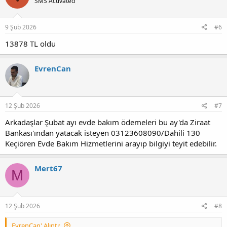
SMS Activated
9 Şub 2026
#6
13878 TL oldu
EvrenCan
12 Şub 2026
#7
Arkadaşlar Şubat ayı evde bakım ödemeleri bu ay'da Ziraat
Bankası'ından yatacak isteyen 03123608090/Dahili 130
Keçiören Evde Bakım Hizmetlerini arayıp bilgiyi teyit edebilir.
Mert67
M
12 Şub 2026
#8
EvrenCan' Alıntı: