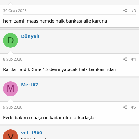
30 Ocak 2026
#3
hem zamlı maas hemde halk bankası aile kartına
Dünyalı
D
8 Şub 2026
#4
Kartları aldık Gine 15 demi yatacak halk bankasindan
Mert67
M
9 Şub 2026
#5
Evde bakım maaşı ne kadar oldu arkadaşlar
veli 1500
V