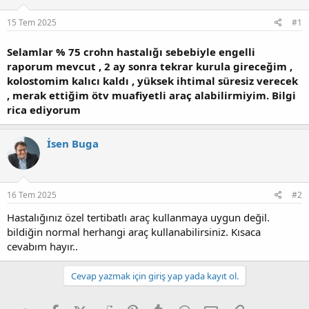
u
g
15 Tem 2025
#1
b
ı
a
ç
ş
t
Selamlar % 75 crohn hastalığı sebebiyle engelli
l
a
raporum mevcut , 2 ay sonra tekrar kurula gireceğim ,
a
r
kolostomim kalıcı kaldı , yüksek ihtimal süresiz verecek
t
i
, merak ettiğim ötv muafiyetli araç alabilirmiyim. Bilgi
a
h
rica ediyorum
n
i
İsen Buga
16 Tem 2025
#2
Hastalığınız özel tertibatlı araç kullanmaya uygun değil.
bildiğin normal herhangi araç kullanabilirsiniz. Kısaca
cevabım hayır..
Cevap yazmak için giriş yap yada kayıt ol.