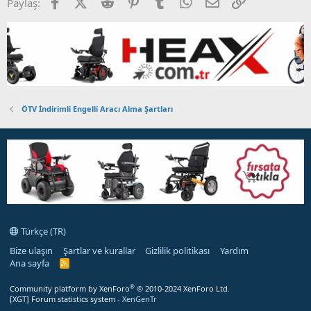
Facebook
X (Twitter)
Reddit
Pinterest
Tumblr
WhatsApp
E-posta
Link
Paylaş:
ÖTV İndirimli Engelli Aracı Alma Şartları
Türkçe (TR)
Bize ulaşın
Şartlar ve kurallar
Gizlilik politikası
Yardım
Ana sayfa
R
S
S
®
Community platform by XenForo
© 2010-2024 XenForo Ltd.
[XGT] Forum statistics system
- XenGenTr