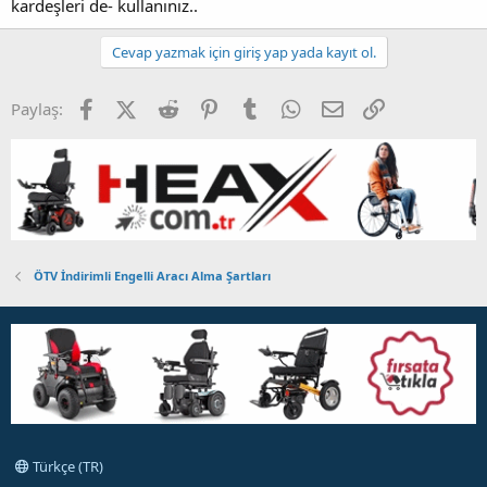
kardeşleri de- kullanınız..
Cevap yazmak için giriş yap yada kayıt ol.
Facebook
X (Twitter)
Reddit
Pinterest
Tumblr
WhatsApp
E-posta
Link
Paylaş:
ÖTV İndirimli Engelli Aracı Alma Şartları
Türkçe (TR)