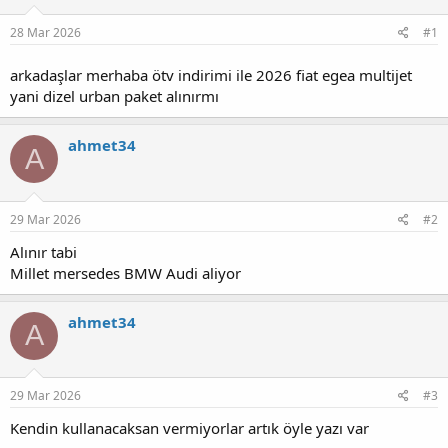
u
g
28 Mar 2026
#1
b
ı
a
ç
ş
t
arkadaşlar merhaba ötv indirimi ile 2026 fiat egea multijet
l
a
yani dizel urban paket alınırmı
a
r
t
i
a
h
ahmet34
A
n
i
29 Mar 2026
#2
Alınır tabi
Millet mersedes BMW Audi aliyor
ahmet34
A
29 Mar 2026
#3
Kendin kullanacaksan vermiyorlar artık öyle yazı var