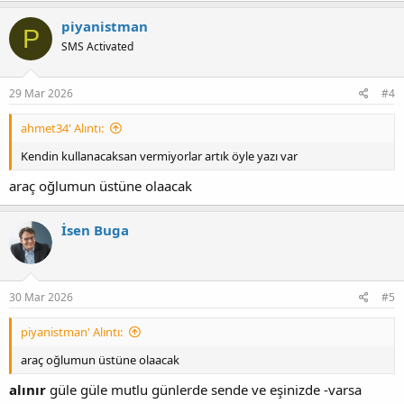
piyanistman
P
SMS Activated
29 Mar 2026
#4
ahmet34' Alıntı:
Kendin kullanacaksan vermiyorlar artık öyle yazı var
araç oğlumun üstüne olaacak
İsen Buga
30 Mar 2026
#5
piyanistman' Alıntı:
araç oğlumun üstüne olaacak
alınır
güle güle mutlu günlerde sende ve eşinizde -varsa