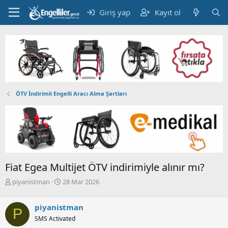
Giriş yap
Kayıt ol
ÖTV İndirimli Engelli Aracı Alma Şartları
Fiat Egea Multijet ÖTV indirimiyle alınır mı?
K
B
piyanistman
28 Mar 2026
o
a
n
ş
piyanistman
b
l
P
u
a
SMS Activated
y
n