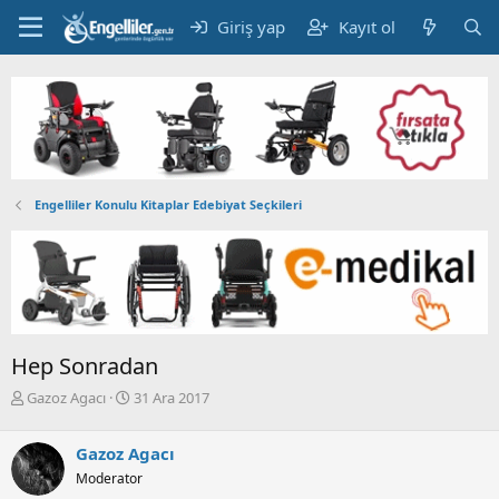
Giriş yap
Kayıt ol
Engelliler Konulu Kitaplar Edebiyat Seçkileri
Hep Sonradan
K
B
Gazoz Agacı
31 Ara 2017
o
a
n
ş
Gazoz Agacı
b
l
u
a
Moderator
y
n