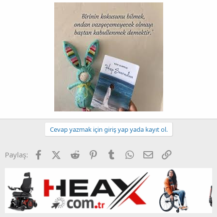
Cevap yazmak için giriş yap yada kayıt ol.
Facebook
X (Twitter)
Reddit
Pinterest
Tumblr
WhatsApp
E-posta
Link
Paylaş: