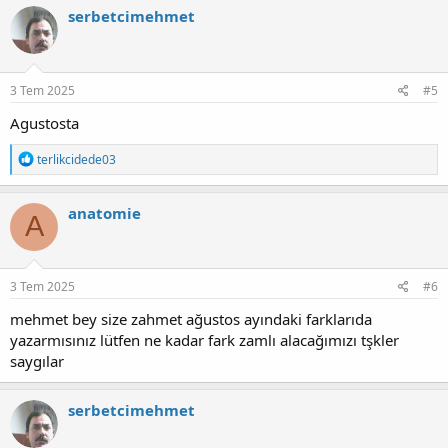
serbetcimehmet
3 Tem 2025
#5
Agustosta
T
terlikcidede03
e
p
k
anatomie
A
i
l
e
r
:
3 Tem 2025
#6
mehmet bey size zahmet ağustos ayındaki farklarıda
yazarmısınız lütfen ne kadar fark zamlı alacağımızı tşkler
saygılar
serbetcimehmet