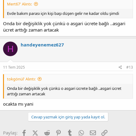
Mert67' Alıntı:
Evde bakım parası için kişi başı düşen gelir ne kadar oldu şimdi
Onda bir değişiklik yok çünkü o asgari ücrete bağlı ..asgari
ücret arttığı zaman artacak
handeyenemez627
H
11 Tem 2025
#13
tokgönül' Alıntı:
Onda bir değişiklik yok çünkü o asgari ücrete bağlı ..asgari ücret
arttığı zaman artacak
ocakta mı yani
Cevap yazmak için giriş yap yada kayıt ol.
Facebook
X (Twitter)
Reddit
Pinterest
Tumblr
WhatsApp
E-posta
Link
Paylaş: