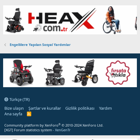
Engellilere Yapılan Sosyal Yardımlar
Türkçe (TR)
Bize ulaşın
Şartlar ve kurallar
Gizlilik politikası
Yardım
Ana sayfa
R
S
S
®
Community platform by XenForo
© 2010-2024 XenForo Ltd.
[XGT] Forum statistics system
- XenGenTr