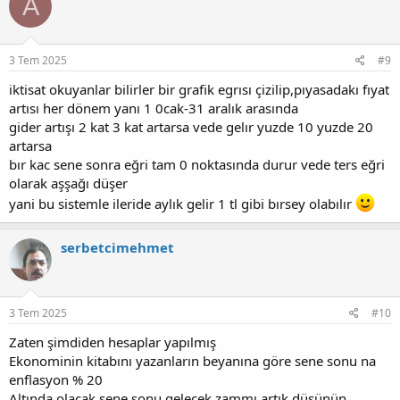
A
3 Tem 2025
#9
iktisat okuyanlar bilirler bir grafik egrısı çizilip,pıyasadakı fıyat
artısı her dönem yanı 1 0cak-31 aralık arasında
gider artışı 2 kat 3 kat artarsa vede gelır yuzde 10 yuzde 20
artarsa
bır kac sene sonra eğri tam 0 noktasında durur vede ters eğri
olarak aşşağı düşer
yani bu sistemle ileride aylık gelir 1 tl gibi bırsey olabılır
serbetcimehmet
3 Tem 2025
#10
Zaten şimdiden hesaplar yapılmış
Ekonominin kitabını yazanların beyanına göre sene sonu na
enflasyon % 20
Altında olacak sene sonu gelecek zammı artık düşünün