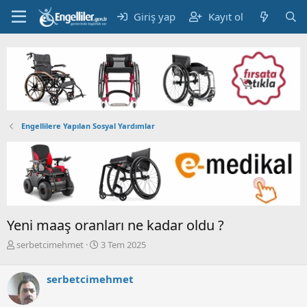
Giriş yap
Kayıt ol
Engellilere Yapılan Sosyal Yardımlar
Yeni maaş oranları ne kadar oldu ?
K
B
serbetcimehmet
3 Tem 2025
o
a
n
ş
serbetcimehmet
b
l
u
a
y
n