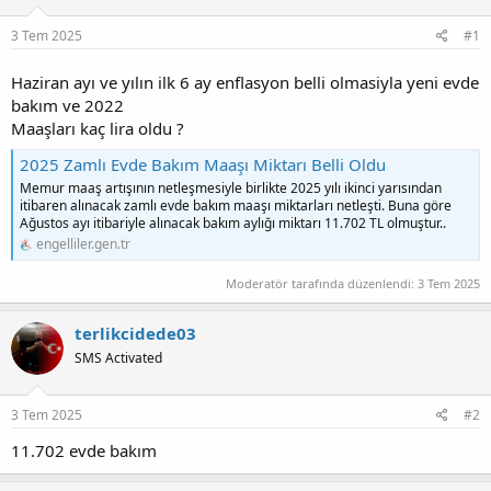
u
g
3 Tem 2025
#1
b
ı
a
ç
ş
t
Haziran ayı ve yılın ilk 6 ay enflasyon belli olmasiyla yeni evde
l
a
bakım ve 2022
a
r
Maaşları kaç lira oldu ?
t
i
a
h
2025 Zamlı Evde Bakım Maaşı Miktarı Belli Oldu
n
i
Memur maaş artışının netleşmesiyle birlikte 2025 yılı ikinci yarısından
itibaren alınacak zamlı evde bakım maaşı miktarları netleşti. Buna göre
Ağustos ayı itibariyle alınacak bakım aylığı miktarı 11.702 TL olmuştur..
engelliler.gen.tr
Moderatör tarafında düzenlendi:
3 Tem 2025
terlikcidede03
SMS Activated
3 Tem 2025
#2
11.702 evde bakım