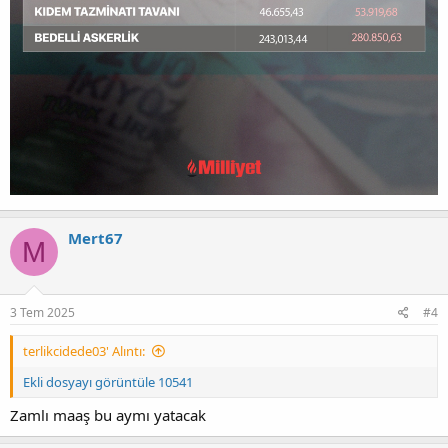
Mert67
M
3 Tem 2025
#4
terlikcidede03' Alıntı:
Ekli dosyayı görüntüle 10541
Zamlı maaş bu aymı yatacak