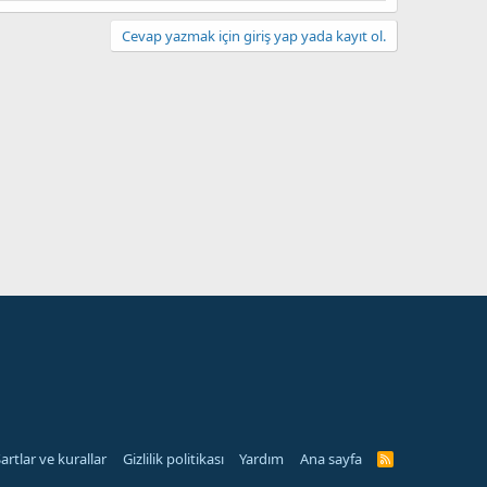
Cevap yazmak için giriş yap yada kayıt ol.
artlar ve kurallar
Gizlilik politikası
Yardım
Ana sayfa
R
S