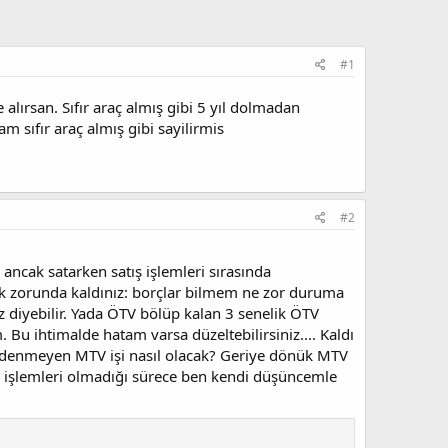
#1
lırsan. Sıfır araç almış gibi 5 yıl dolmadan
m sıfır araç almış gibi sayilirmis
#2
ancak satarken satış işlemleri sırasında
mak zorunda kaldınız: borçlar bilmem ne zor duruma
z diyebilir. Yada ÖTV bölüp kalan 3 senelik ÖTV
. Bu ihtimalde hatam varsa düzeltebilirsiniz.... Kaldı
denmeyen MTV işi nasıl olacak? Geriye dönük MTV
TV işlemleri olmadığı sürece ben kendi düşüncemle