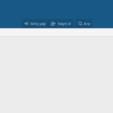
Giriş yap
Kayıt ol
Ara