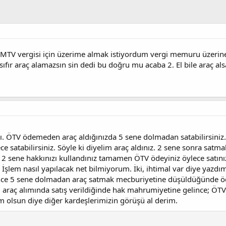
ı MTV vergisi için üzerime almak istiyordum vergi memuru üzerine a
fır araç alamazsın sin dedi bu doğru mu acaba 2. El bile araç alsa
ı. ÖTV ödemeden araç aldığınızda 5 sene dolmadan satabilirsiniz. 
e satabilirsiniz. Söyle ki diyelim araç aldınız. 2 sene sonra sat
k? 2 sene hakkınızı kullandınız tamamen ÖTV ödeyiniz öylece satını
z. İşlem nasıl yapılacak net bilmiyorum. İki, ihtimal var diye yazdım
ince 5 sene dolmadan araç satmak mecburiyetine düşüldüğünde ö
el araç alımında satış verildiğinde hak mahrumiyetine gelince; Ö
 olsun diye diğer kardeşlerimizin görüşü al derim.