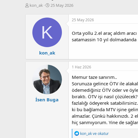
K
B
kon_ak
25 May 2026
o
a
n
ş
25 May 2026
b
l
K
u
a
y
n
Orta yollu 2.el araç aldım arac
u
g
satamassin 10 yıl dolmadanda sı
b
ı
a
ç
kon_ak
ş
t
l
a
a
r
1 Haz 2026
t
i
Memur taze sanırım..
a
h
n
i
Sorunuza gelince ÖTV ile alakal
ödemediğiniz ÖTV öder ve öylec
bıraktı. ÖTV işi nasıl çözülece
İsen Buga
fazlalığı ödeyerek satabilirsini
ki bu bağlamda MTV işine gel
almazlar. Çünkü hakkınızdı. 2 
hiç sanmıyorum. Yine de sağlam
T
kon_ak
ve
okatur
e