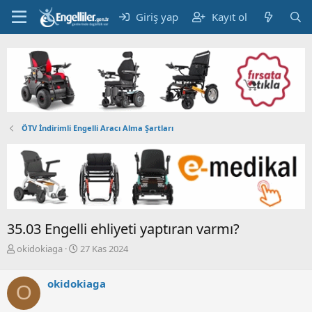
Giriş yap
Kayıt ol
ÖTV İndirimli Engelli Aracı Alma Şartları
35.03 Engelli ehliyeti yaptıran varmı?
K
B
okidokiaga
27 Kas 2024
o
a
n
ş
okidokiaga
b
l
O
u
a
y
n