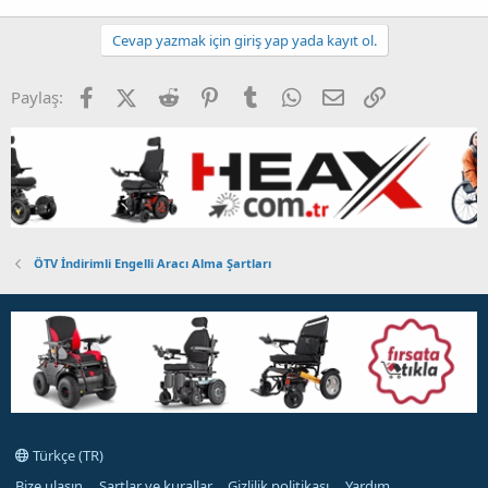
Cevap yazmak için giriş yap yada kayıt ol.
Facebook
X (Twitter)
Reddit
Pinterest
Tumblr
WhatsApp
E-posta
Link
Paylaş:
ÖTV İndirimli Engelli Aracı Alma Şartları
Türkçe (TR)
Bize ulaşın
Şartlar ve kurallar
Gizlilik politikası
Yardım