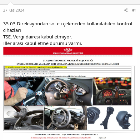
u
g
27 Kas 2024
#1
b
ı
a
ç
ş
t
35.03 Direksiyondan sol eli çekmeden kullanılabilen kontrol
l
a
cihazları
a
r
TSE, Vergi dairesi kabul etmiyor.
t
i
İller arası kabul etme durumu varmı.
a
h
n
i