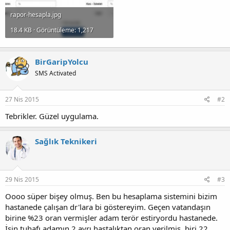
rapor-hesapla.jpg
18.4 KB · Görüntüleme: 1,217
BirGaripYolcu
SMS Activated
27 Nis 2015
#2
Tebrikler. Güzel uygulama.
Sağlık Teknikeri
29 Nis 2015
#3
Oooo süper bişey olmuş. Ben bu hesaplama sistemini bizim
hastanede çalışan dr'lara bi göstereyim. Geçen vatandaşın
birine %23 oran vermişler adam terör estiryordu hastanede.
İşin tuhafı adamın 2 ayrı hastalıktan oran verilmiş. biri 22