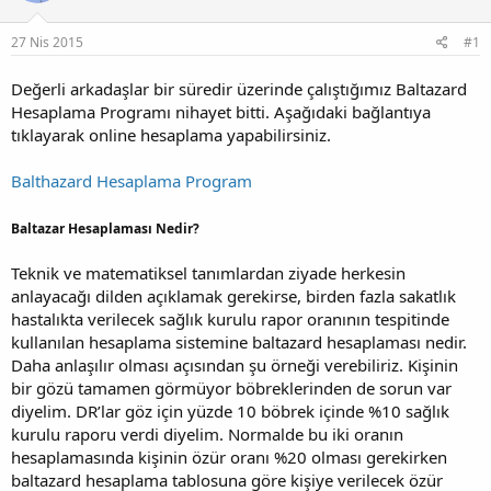
u
g
b
ı
27 Nis 2015
#1
a
ç
ş
t
Değerli arkadaşlar bir süredir üzerinde çalıştığımız Baltazard
l
a
Hesaplama Programı nihayet bitti. Aşağıdaki bağlantıya
a
r
tıklayarak online hesaplama yapabilirsiniz.
t
i
a
h
n
i
Balthazard Hesaplama Program
Baltazar Hesaplaması Nedir?
Teknik ve matematiksel tanımlardan ziyade herkesin
anlayacağı dilden açıklamak gerekirse, birden fazla sakatlık
hastalıkta verilecek sağlık kurulu rapor oranının tespitinde
kullanılan hesaplama sistemine baltazard hesaplaması nedir.
Daha anlaşılır olması açısından şu örneği verebiliriz. Kişinin
bir gözü tamamen görmüyor böbreklerinden de sorun var
diyelim. DR’lar göz için yüzde 10 böbrek içinde %10 sağlık
kurulu raporu verdi diyelim. Normalde bu iki oranın
hesaplamasında kişinin özür oranı %20 olması gerekirken
baltazard hesaplama tablosuna göre kişiye verilecek özür