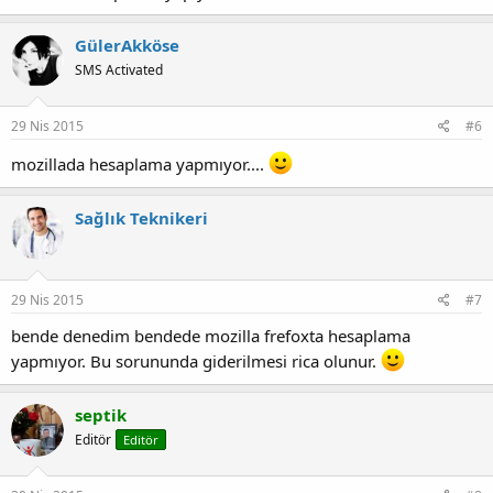
GülerAkköse
SMS Activated
29 Nis 2015
#6
mozillada hesaplama yapmıyor....
Sağlık Teknikeri
29 Nis 2015
#7
bende denedim bendede mozilla frefoxta hesaplama
yapmıyor. Bu sorununda giderilmesi rica olunur.
septik
Editör
Editör