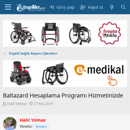
Giriş yap
Kayıt ol
Engelli Sağlık Raporu İşlemleri
Baltazard Hesaplama Programı Hizmetinizde
K
B
Halil Yılmaz
27 Nis 2015
o
a
n
ş
b
l
Halil Yılmaz
u
a
Yönetici
Yönetici
y
n