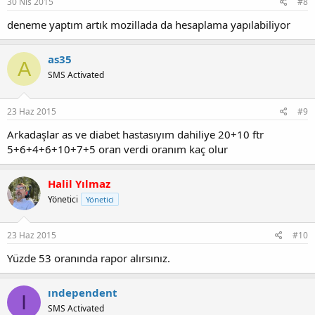
30 Nis 2015
#8
deneme yaptım artık mozillada da hesaplama yapılabiliyor
as35
A
SMS Activated
23 Haz 2015
#9
Arkadaşlar as ve diabet hastasıyım dahiliye 20+10 ftr
5+6+4+6+10+7+5 oran verdi oranım kaç olur
Halil Yılmaz
Yönetici
Yönetici
23 Haz 2015
#10
Yüzde 53 oranında rapor alırsınız.
ındependent
I
SMS Activated