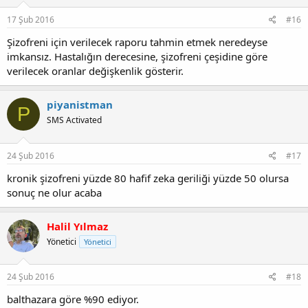
17 Şub 2016
#16
Şizofreni için verilecek raporu tahmin etmek neredeyse
imkansız. Hastalığın derecesine, şizofreni çeşidine göre
verilecek oranlar değişkenlik gösterir.
piyanistman
P
SMS Activated
24 Şub 2016
#17
kronik şizofreni yüzde 80 hafif zeka geriliği yüzde 50 olursa
sonuç ne olur acaba
Halil Yılmaz
Yönetici
Yönetici
24 Şub 2016
#18
balthazara göre %90 ediyor.