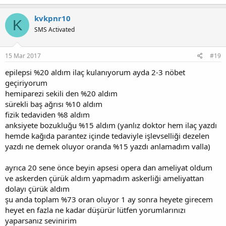
kvkpnr10
K
SMS Activated
15 Mar 2017
#19
epilepsi %20 aldım ilaç kulanıyorum ayda 2-3 nöbet
geçiriyorum
hemiparezi sekili den %20 aldım
sürekli baş ağrısı %10 aldım
fizik tedaviden %8 aldım
anksiyete bozukluğu %15 aldım (yanlız doktor hem ilaç yazdı
hemde kağıda parantez içinde tedaviyle işlevselliği dezelen
yazdı ne demek oluyor oranda %15 yazdı anlamadım valla)
ayrıca 20 sene önce beyin apsesi opera dan ameliyat oldum
ve askerden çürük aldım yapmadım askerliği ameliyattan
dolayı çürük aldım
şu anda toplam %73 oran oluyor 1 ay sonra heyete girecem
heyet en fazla ne kadar düşürür lütfen yorumlarınızı
yaparsanız sevinirim