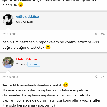
diğeri 36
GülerAkköse
SMS Activated
29 Nis 2015
#4
ben bizim hastanenin rapor kalemine kontrol ettirttim %99
doğru olduğunu test ettik
Halil Yılmaz
Yönetici
Yönetici
29 Nis 2015
#5
Test edildi onaylandı diyelim o vakit.
Bu arada arkadaşlar hesaplama modülüne expelr ve
chromeden hesaplama yapılıyor ama mozilla frefoxtan
yapılamıyor sizde de durum aynıysa konu altına yazın lütfen.
Frefoxta hesaplama yapıyormu?