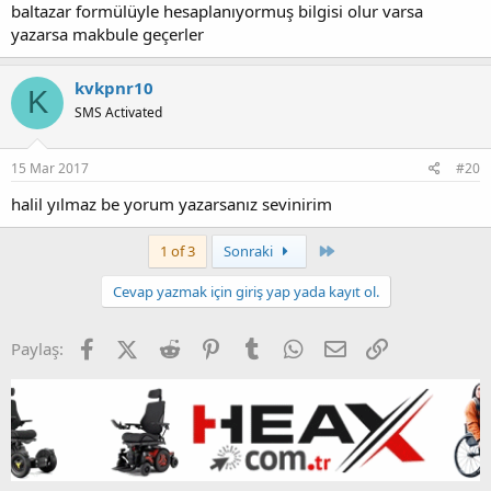
baltazar formülüyle hesaplanıyormuş bilgisi olur varsa
yazarsa makbule geçerler
kvkpnr10
K
SMS Activated
15 Mar 2017
#20
halil yılmaz be yorum yazarsanız sevinirim
Son
1 of 3
Sonraki
Cevap yazmak için giriş yap yada kayıt ol.
Facebook
X (Twitter)
Reddit
Pinterest
Tumblr
WhatsApp
E-posta
Link
Paylaş: