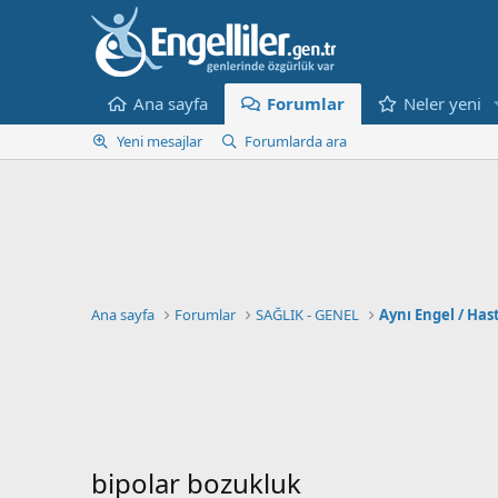
Ana sayfa
Forumlar
Neler yeni
Yeni mesajlar
Forumlarda ara
Ana sayfa
Forumlar
SAĞLIK - GENEL
Aynı Engel / Has
bipolar bozukluk