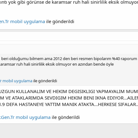
ntı yok gibi görünse de karamsar ruh hali sinirlilik eksik olmuy
Gen.Tr mobil uygulama
ile gönderildi
beri olduğumu bilmem ama 2012 den beri resmen bipolarım %40 raporum var
karamsar ruh hali sinirlilik eksik olmuyor en azından bende öyle
.Tr mobil uygulama
ile gönderildi
DUZGUN KULLANALIM VE HEKIM DEGISIKLIGI YAPMAYALIM MU
IM VE ATAKLARIMDA SEVDIGIM HEKIM BENI IKNA EDIYOR...AI
.9 DEFA HASTANEYE YATTIM MANIK ATAKTA...HERKESE SIFALAR.
er.Gen.Tr mobil uygulama
ile gönderildi