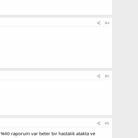
#4
#5
#6
0 raporum var beter bir hastalık atakta ve