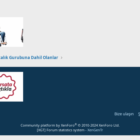
talık Gurubuna Dahil Olanlar
Bize ulaşın
Ş
®
Community platform by XenForo
© 2010-2024 XenForo Ltd.
[XGT] Forum statistics system
- XenGenTr