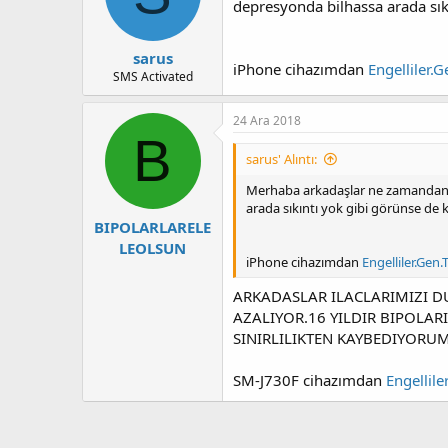
depresyonda bilhassa arada sıkı
sarus
iPhone cihazımdan
Engelliler.
SMS Activated
24 Ara 2018
B
sarus' Alıntı:
Merhaba arkadaşlar ne zamandan 
arada sıkıntı yok gibi görünse de 
BIPOLARLARELE
LEOLSUN
iPhone cihazımdan
Engelliler.Gen
ARKADASLAR ILACLARIMIZI 
AZALIYOR.16 YILDIR BIPOLAR
SINIRLILIKTEN KAYBEDIYORUM
SM-J730F cihazımdan
Engellil