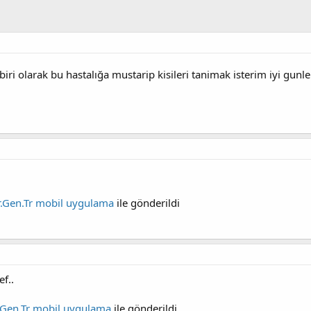
biri olarak bu hastalığa mustarip kisileri tanimak isterim iyi gunler
er.Gen.Tr mobil uygulama
ile gönderildi
f..
r.Gen.Tr mobil uygulama
ile gönderildi