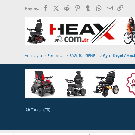
Facebook
X (Twitter)
Reddit
Pinterest
Tumblr
WhatsApp
E-posta
Link
Paylaş:
Ana sayfa
Forumlar
SAĞLIK - GENEL
Aynı Engel / Has
Türkçe (TR)