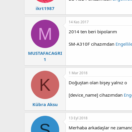
ikrt1987
14 Kas 2017
M
2014 ten beri bipolarım
SM-A310F cihazımdan
Engelli
MUSTAFACAGRI
1
1 Mar 2018
K
Doğuştan olan bişey yalnız o
[device_name] cihazımdan
Eng
Kübra Aksu
13 Eyl 2018
S
Merhaba arkadaşlar ne zamand