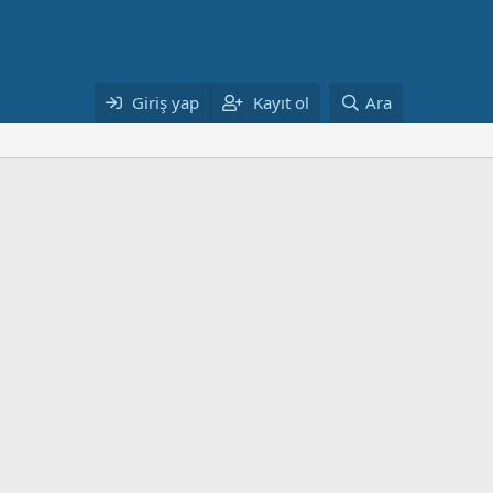
Giriş yap
Kayıt ol
Ara