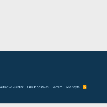
artlar ve kurallar
Gizlilik politikası
Yardım
Ana sayfa
R
S
S