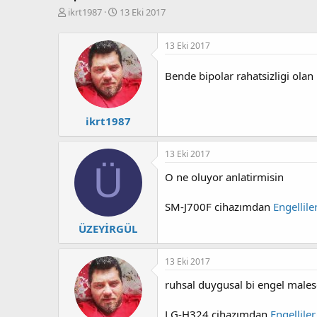
K
B
ikrt1987
13 Eki 2017
o
a
n
ş
13 Eki 2017
b
l
u
a
y
n
Bende bipolar rahatsizligi olan 
u
g
b
ı
a
ç
ikrt1987
ş
t
l
a
a
r
13 Eki 2017
t
i
Ü
O ne oluyor anlatirmisin
a
h
n
i
SM-J700F cihazımdan
Engellil
ÜZEYİRGÜL
13 Eki 2017
ruhsal duygusal bi engel malese
LG-H324 cihazımdan
Engellile