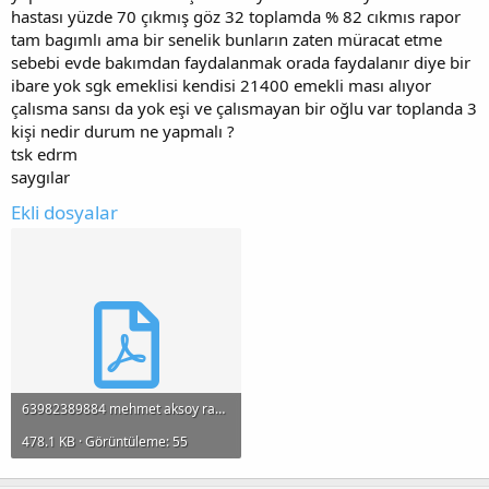
hastası yüzde 70 çıkmış göz 32 toplamda % 82 cıkmıs rapor
tam bagımlı ama bir senelik bunların zaten müracat etme
sebebi evde bakımdan faydalanmak orada faydalanır diye bir
ibare yok sgk emeklisi kendisi 21400 emekli ması alıyor
çalısma sansı da yok eşi ve çalısmayan bir oğlu var toplanda 3
kişi nedir durum ne yapmalı ?
tsk edrm
saygılar
Ekli dosyalar
63982389884 mehmet aksoy raporu.pdf
478.1 KB · Görüntüleme: 55