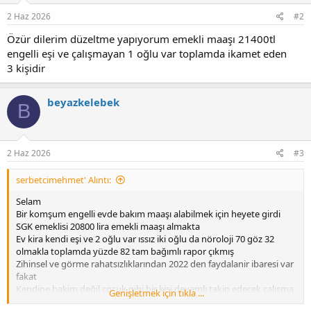
2 Haz 2026
#2
Özür dilerim düzeltme yapıyorum emekli maaşı 21400tl
engelli eşi ve çalışmayan 1 oğlu var toplamda ikamet eden
3 kişidir
beyazkelebek
B
2 Haz 2026
#3
serbetcimehmet' Alıntı:
Selam
Bir komşum engelli evde bakım maaşı alabilmek için heyete girdi
SGK emeklisi 20800 lira emekli maaşı almakta
Ev kira kendi eşi ve 2 oğlu var ıssız iki oğlu da nöroloji 70 göz 32
olmakla toplamda yüzde 82 tam bağımlı rapor çıkmış
Zihinsel ve görme rahatsızlıklarından 2022 den faydalanir ibaresi var
fakat
Kendine hakim değil çocuk gibi bir kişi devamlı takip edecek çalışma
Genişletmek için tıkla ...
şansı da yok bu kişiye bakıcı tayin edilip evde bakım maaşı