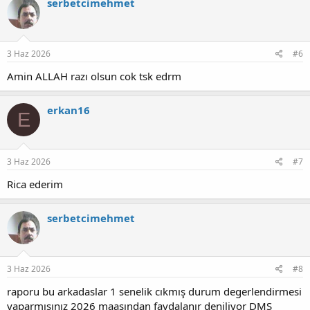
serbetcimehmet
3 Haz 2026
#6
Amin ALLAH razı olsun cok tsk edrm
erkan16
E
3 Haz 2026
#7
Rica ederim
serbetcimehmet
3 Haz 2026
#8
raporu bu arkadaslar 1 senelik cıkmış durum degerlendirmesi
yaparmısınız 2026 maaşından faydalanır deniliyor DMS