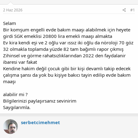
u
g
2 Haz 2026
#1
b
ı
a
ç
ş
t
Selam
l
a
Bir komşum engelli evde bakım maaşı alabilmek için heyete
a
r
girdi SGK emeklisi 20800 lira emekli maaşı almakta
t
i
Ev kira kendi eşi ve 2 oğlu var ıssız iki oğlu da nöroloji 70 göz
a
h
32 olmakla toplamda yüzde 82 tam bağımlı rapor çıkmış
n
i
Zihinsel ve görme rahatsızlıklarından 2022 den faydalanir
ibaresi var fakat
Kendine hakim değil çocuk gibi bir kişi devamlı takip edecek
çalışma şansı da yok bu kişiye bakıcı tayin edilip evde bakım
maaşı
alabilir mi ?
Bilgilerinizi paylaşırsanız sevinirim
Saygılarımla.
serbetcimehmet