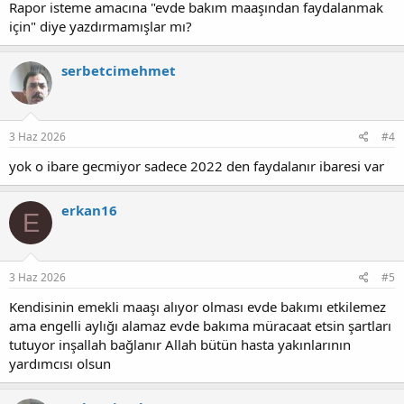
Rapor isteme amacına "evde bakım maaşından faydalanmak
alabilir mi ?
için" diye yazdırmamışlar mı?
Bilgilerinizi paylaşırsanız sevinirim
Saygılarımla.
serbetcimehmet
3 Haz 2026
#4
yok o ibare gecmiyor sadece 2022 den faydalanır ibaresi var
erkan16
E
3 Haz 2026
#5
Kendisinin emekli maaşı alıyor olması evde bakımı etkilemez
ama engelli aylığı alamaz evde bakıma müracaat etsin şartları
tutuyor inşallah bağlanır Allah bütün hasta yakınlarının
yardımcısı olsun