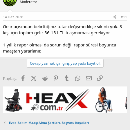
Moderator
14 Haz 2026
#11
Gelir açısından belirttiğiniz tutar değişmedikçe sıkıntı yok. 3
kişi için toplam gelir 56.151 TL ti aşmaması gerekiyor.
1 yıllık rapor olması da sorun değil rapor süresi boyunca
maaştan yararlanır.
Cevap yazmak için giriş yap yada kayıt ol.
Facebook
X (Twitter)
Reddit
Pinterest
Tumblr
WhatsApp
E-posta
Link
Paylaş:
Evde Bakım Maaşı Alma Şartları, Başvuru Koşulları