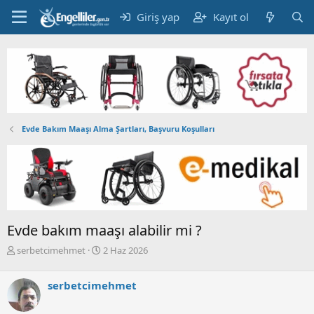
Giriş yap
Kayıt ol
Evde Bakım Maaşı Alma Şartları, Başvuru Koşulları
Evde bakım maaşı alabilir mi ?
K
B
serbetcimehmet
2 Haz 2026
o
a
n
ş
serbetcimehmet
b
l
u
a
y
n