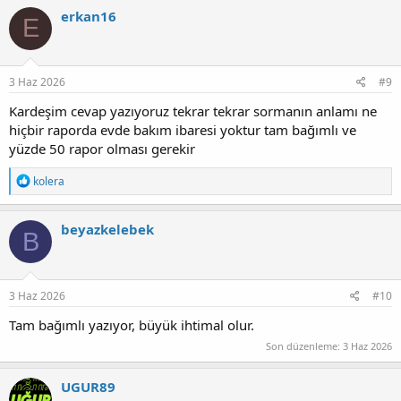
erkan16
E
3 Haz 2026
#9
Kardeşim cevap yazıyoruz tekrar tekrar sormanın anlamı ne
hiçbir raporda evde bakım ibaresi yoktur tam bağımlı ve
yüzde 50 rapor olması gerekir
T
kolera
e
p
k
beyazkelebek
B
i
l
e
r
:
3 Haz 2026
#10
Tam bağımlı yazıyor, büyük ihtimal olur.
Son düzenleme:
3 Haz 2026
UGUR89