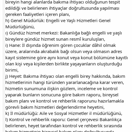
bireyin hangi alanlarda bakıma ihtiyacı olduğunun tespit
edildiği ve belirlenen ihtiyaçlar doğrultusunda yapılması
gereken faaliyetleri içeren planı,
h) Genel Müdürlük: Engelli ve Yaşlı Hizmetleri Genel
Müdürlüğünü,
ı) Gündüz hizmet merkezi: Bakanlığa bağlı engelli ve yaşlı
bireylere gündüz hizmet sunan resmî kuruluşları,
i) Hane: İl dışında öğrenim gören çocuklar dâhil olmak
üzere, aralarında akrabalık bağı olsun veya olmasın adres
kayıt sistemine göre aynı konut veya konut bölümüne kayıtlı
olan kişi veya kişilerden birlikte yaşayanların oluşturduğu
birimi,
j) Heyet: Bakıma ihtiyacı olan engelli birey hakkında, bakım
hizmetlerinin hangi türünden yararlanacağına karar veren,
hizmetin sunumuna ilişkin gözlem, inceleme ve kontrol
yaparak bunların sonucuna göre bakım raporu, bireysel
bakım planı ve kontrol ve rehberlik raporunu hazırlamakla
görevli bakım hizmetleri değerlendirme heyetini,
k) İl müdürlüğü: Aile ve Sosyal Hizmetler il müdürlüğünü,
l) Kontrol ve rehberlik raporu: Genel çerçevesi Bakanlıkça
belirlenen, heyet tarafından kontrol ve rehberlik sırasında
bakım hizmetinin bireysel bakım planı doğrultusunda