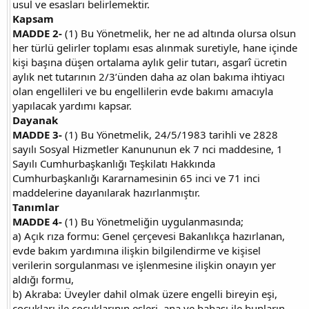
usul ve esasları belirlemektir.
Kapsam
MADDE 2-
(1) Bu Yönetmelik, her ne ad altında olursa olsun
her türlü gelirler toplamı esas alınmak suretiyle, hane içinde
kişi başına düşen ortalama aylık gelir tutarı, asgarî ücretin
aylık net tutarının 2/3’ünden daha az olan bakıma ihtiyacı
olan engellileri ve bu engellilerin evde bakımı amacıyla
yapılacak yardımı kapsar.
Dayanak
MADDE 3-
(1) Bu Yönetmelik, 24/5/1983 tarihli ve 2828
sayılı Sosyal Hizmetler Kanununun ek 7 nci maddesine, 1
Sayılı Cumhurbaşkanlığı Teşkilatı Hakkında
Cumhurbaşkanlığı Kararnamesinin 65 inci ve 71 inci
maddelerine dayanılarak hazırlanmıştır.
Tanımlar
MADDE 4-
(1) Bu Yönetmeliğin uygulanmasında;
a) Açık rıza formu: Genel çerçevesi Bakanlıkça hazırlanan,
evde bakım yardımına ilişkin bilgilendirme ve kişisel
verilerin sorgulanması ve işlenmesine ilişkin onayın yer
aldığı formu,
b) Akraba: Üveyler dahil olmak üzere engelli bireyin eşi,
çocukları ile çocuklarının eşleri, ana ve babası ile bunların