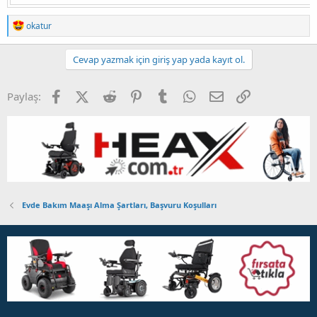
T
okatur
e
p
k
Cevap yazmak için giriş yap yada kayıt ol.
i
l
e
Facebook
X (Twitter)
Reddit
Pinterest
Tumblr
WhatsApp
E-posta
Link
Paylaş:
r
:
Evde Bakım Maaşı Alma Şartları, Başvuru Koşulları