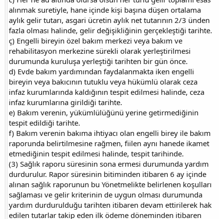
alınmak suretiyle, hane içinde kişi başına düşen ortalama
aylık gelir tutarı, asgari ücretin aylık net tutarının 2/3 ünden
fazla olması halinde, gelir değişikliğinin gerçekleştiği tarihte.
ç) Engelli bireyin özel bakım merkezi veya bakım ve
rehabilitasyon merkezine sürekli olarak yerleştirilmesi
durumunda kuruluşa yerleştiği tarihten bir gün önce.
d) Evde bakım yardımından faydalanmakta iken engelli
bireyin veya bakıcının tutuklu veya hükümlü olarak ceza
infaz kurumlarında kaldığının tespit edilmesi halinde, ceza
infaz kurumlarına girildiği tarihte.
e) Bakım verenin, yükümlülüğünü yerine getirmediğinin
tespit edildiği tarihte.
f) Bakım verenin bakıma ihtiyacı olan engelli birey ile bakım
raporunda belirtilmesine rağmen, fiilen aynı hanede ikamet
etmediğinin tespit edilmesi halinde, tespit tarihinde.
(3) Sağlık raporu süresinin sona ermesi durumunda yardım
durdurulur. Rapor süresinin bitiminden itibaren 6 ay içinde
alınan sağlık raporunun bu Yönetmelikte belirlenen koşulları
sağlaması ve gelir kriterinin de uygun olması durumunda
yardım durdurulduğu tarihten itibaren devam ettirilerek hak
edilen tutarlar takip eden ilk ödeme döneminden itibaren