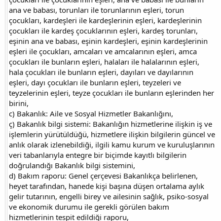
ana ve babası, torunları ile torunlarının eşleri, torun
çocukları, kardeşleri ile kardeşlerinin eşleri, kardeşlerinin
çocukları ile kardeş çocuklarının eşleri, kardeş torunları,
eşinin ana ve babası, eşinin kardeşleri, eşinin kardeşlerinin
eşleri ile çocukları, amcaları ve amcalarının eşleri, amca
çocukları ile bunların eşleri, halaları ile halalarının eşleri,
hala çocukları ile bunların eşleri, dayıları ve dayılarının
eşleri, dayı çocukları ile bunların eşleri, teyzeleri ve
teyzelerinin eşleri, teyze çocukları ile bunların eşlerinden her
birini,
c) Bakanlık: Aile ve Sosyal Hizmetler Bakanlığını,
ç) Bakanlık bilgi sistemi: Bakanlığın hizmetlerine ilişkin iş ve
işlemlerin yürütüldüğü, hizmetlere ilişkin bilgilerin güncel ve
anlık olarak izlenebildiği, ilgili kamu kurum ve kuruluşlarının
veri tabanlarıyla entegre bir biçimde kayıtlı bilgilerin
doğrulandığı Bakanlık bilgi sistemini,
d) Bakım raporu: Genel çerçevesi Bakanlıkça belirlenen,
heyet tarafından, hanede kişi başına düşen ortalama aylık
gelir tutarının, engelli birey ve ailesinin sağlık, psiko-sosyal
ve ekonomik durumu ile gerekli görülen bakım
hizmetlerinin tespit edildiği raporu,