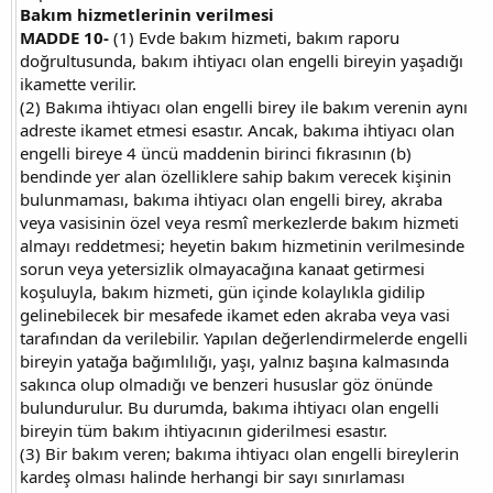
Bakım hizmetlerinin verilmesi
MADDE 10-
(1) Evde bakım hizmeti, bakım raporu
doğrultusunda, bakım ihtiyacı olan engelli bireyin yaşadığı
ikamette verilir.
(2) Bakıma ihtiyacı olan engelli birey ile bakım verenin aynı
adreste ikamet etmesi esastır. Ancak, bakıma ihtiyacı olan
engelli bireye 4 üncü maddenin birinci fıkrasının (b)
bendinde yer alan özelliklere sahip bakım verecek kişinin
bulunmaması, bakıma ihtiyacı olan engelli birey, akraba
veya vasisinin özel veya resmî merkezlerde bakım hizmeti
almayı reddetmesi; heyetin bakım hizmetinin verilmesinde
sorun veya yetersizlik olmayacağına kanaat getirmesi
koşuluyla, bakım hizmeti, gün içinde kolaylıkla gidilip
gelinebilecek bir mesafede ikamet eden akraba veya vasi
tarafından da verilebilir. Yapılan değerlendirmelerde engelli
bireyin yatağa bağımlılığı, yaşı, yalnız başına kalmasında
sakınca olup olmadığı ve benzeri hususlar göz önünde
bulundurulur. Bu durumda, bakıma ihtiyacı olan engelli
bireyin tüm bakım ihtiyacının giderilmesi esastır.
(3) Bir bakım veren; bakıma ihtiyacı olan engelli bireylerin
kardeş olması halinde herhangi bir sayı sınırlaması