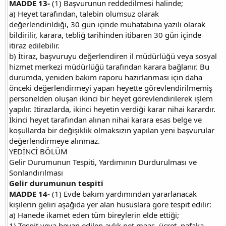
MADDE 13-
(1) Başvurunun reddedilmesi halinde;
a) Heyet tarafından, talebin olumsuz olarak
değerlendirildiği, 30 gün içinde muhatabına yazılı olarak
bildirilir, karara, tebliğ tarihinden itibaren 30 gün içinde
itiraz edilebilir.
b) İtiraz, başvuruyu değerlendiren il müdürlüğü veya sosyal
hizmet merkezi müdürlüğü tarafından karara bağlanır. Bu
durumda, yeniden bakım raporu hazırlanması için daha
önceki değerlendirmeyi yapan heyette görevlendirilmemiş
personelden oluşan ikinci bir heyet görevlendirilerek işlem
yapılır. İtirazlarda, ikinci heyetin verdiği karar nihai karardır.
İkinci heyet tarafından alınan nihai karara esas belge ve
koşullarda bir değişiklik olmaksızın yapılan yeni başvurular
değerlendirmeye alınmaz.
YEDİNCİ BÖLÜM
Gelir Durumunun Tespiti, Yardımının Durdurulması ve
Sonlandırılması
Gelir durumunun tespiti
MADDE 14-
(1) Evde bakım yardımından yararlanacak
kişilerin geliri aşağıda yer alan hususlara göre tespit edilir:
a) Hanede ikamet eden tüm bireylerin elde ettiği;
1) Tespit veya beyan edilen aylık net maaş, ücret, nafaka,