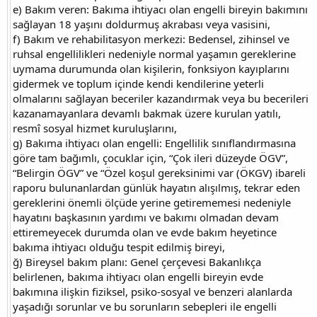
e) Bakım veren: Bakıma ihtiyacı olan engelli bireyin bakımını
sağlayan 18 yaşını doldurmuş akrabası veya vasisini,
f) Bakım ve rehabilitasyon merkezi: Bedensel, zihinsel ve
ruhsal engellilikleri nedeniyle normal yaşamın gereklerine
uymama durumunda olan kişilerin, fonksiyon kayıplarını
gidermek ve toplum içinde kendi kendilerine yeterli
olmalarını sağlayan beceriler kazandırmak veya bu becerileri
kazanamayanlara devamlı bakmak üzere kurulan yatılı,
resmî sosyal hizmet kuruluşlarını,
g) Bakıma ihtiyacı olan engelli: Engellilik sınıflandırmasına
göre tam bağımlı, çocuklar için, “Çok ileri düzeyde ÖGV”,
“Belirgin ÖGV” ve “Özel koşul gereksinimi var (ÖKGV) ibareli
raporu bulunanlardan günlük hayatın alışılmış, tekrar eden
gereklerini önemli ölçüde yerine getirememesi nedeniyle
hayatını başkasının yardımı ve bakımı olmadan devam
ettiremeyecek durumda olan ve evde bakım heyetince
bakıma ihtiyacı olduğu tespit edilmiş bireyi,
ğ) Bireysel bakım planı: Genel çerçevesi Bakanlıkça
belirlenen, bakıma ihtiyacı olan engelli bireyin evde
bakımına ilişkin fiziksel, psiko-sosyal ve benzeri alanlarda
yaşadığı sorunlar ve bu sorunların sebepleri ile engelli