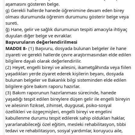
aşamasını gösteren belge.
g) Gerekli hallerde hanede öğrenimine devam eden birey
olması durumunda öğrenim durumunu gösterir belge veya
sureti.
ğ) Hane, gelir ve sağlık durumunun tespiti amacıyla ihtiyaç
duyulan diğer belge ve evraklar.
Başvuruların değerlendirilmesi
MADDE 8-
(1) Başvuru, dosyada bulunan belgeler ile hane
ziyareti ve gerekli hallerde çevre araştırmasından elde edilen
bilgilere dayalı olarak değerlendirilir.
(2) Heyet, engelli bireyi ve ailesini, ikametgâhında veya fiilen
yaşadıkları yerde ziyaret ederek kişilerin beyanı, dosyada
bulunan belgeler ve Bakanlık bilgi sisteminden elde edilen
bilgilere göre bakım raporu hazırlar.
(3) Bakım raporunun hazırlanması sürecinde, hanede
yaşadığı tespit edilen bireylere düşen gelir ile engelli bireyin
ve ailesinin fiziksel, zihinsel, duygusal, psiko-sosyal
özellikleri ve özgeçmişleri, engelli bireyi ve engelini
kabullenme durumu tespit edilerek sahip oldukları haklar,
yararlanabileceği özel eğitim, mesleki rehabilitasyon, tıbbi
tedavi ve rehabilitasyon, sosyal yardımlar, koruyucu aile,