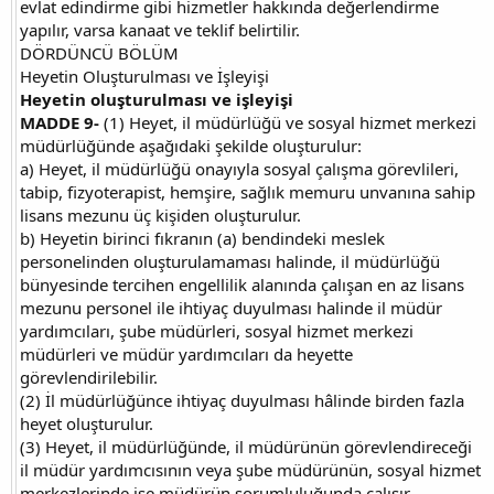
evlat edindirme gibi hizmetler hakkında değerlendirme
yapılır, varsa kanaat ve teklif belirtilir.
DÖRDÜNCÜ BÖLÜM
Heyetin Oluşturulması ve İşleyişi
Heyetin oluşturulması ve işleyişi
MADDE 9-
(1) Heyet, il müdürlüğü ve sosyal hizmet merkezi
müdürlüğünde aşağıdaki şekilde oluşturulur:
a) Heyet, il müdürlüğü onayıyla sosyal çalışma görevlileri,
tabip, fizyoterapist, hemşire, sağlık memuru unvanına sahip
lisans mezunu üç kişiden oluşturulur.
b) Heyetin birinci fıkranın (a) bendindeki meslek
personelinden oluşturulamaması halinde, il müdürlüğü
bünyesinde tercihen engellilik alanında çalışan en az lisans
mezunu personel ile ihtiyaç duyulması halinde il müdür
yardımcıları, şube müdürleri, sosyal hizmet merkezi
müdürleri ve müdür yardımcıları da heyette
görevlendirilebilir.
(2) İl müdürlüğünce ihtiyaç duyulması hâlinde birden fazla
heyet oluşturulur.
(3) Heyet, il müdürlüğünde, il müdürünün görevlendireceği
il müdür yardımcısının veya şube müdürünün, sosyal hizmet
merkezlerinde ise müdürün sorumluluğunda çalışır.