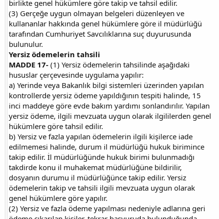
birlikte genel hükümlere göre takip ve tahsil edilir.
(3) Gerçeğe uygun olmayan belgeleri düzenleyen ve
kullananlar hakkında genel hükümlere göre il müdürlüğü
tarafından Cumhuriyet Savcılıklarına suç duyurusunda
bulunulur.
Yersiz ödemelerin tahsili
MADDE 17-
(1) Yersiz ödemelerin tahsilinde aşağıdaki
hususlar çerçevesinde uygulama yapılır:
a) Yerinde veya Bakanlık bilgi sistemleri üzerinden yapılan
kontrollerde yersiz ödeme yapıldığının tespiti halinde, 15
inci maddeye göre evde bakım yardımı sonlandırılır. Yapılan
yersiz ödeme, ilgili mevzuata uygun olarak ilgililerden genel
hükümlere göre tahsil edilir.
b) Yersiz ve fazla yapılan ödemelerin ilgili kişilerce iade
edilmemesi halinde, durum il müdürlüğü hukuk birimince
takip edilir. İl müdürlüğünde hukuk birimi bulunmadığı
takdirde konu il muhakemat müdürlüğüne bildirilir,
dosyanın durumu il müdürlüğünce takip edilir. Yersiz
ödemelerin takip ve tahsili ilgili mevzuata uygun olarak
genel hükümlere göre yapılır.
(2) Yersiz ve fazla ödeme yapılması nedeniyle adlarına geri
ödeme çıkarılan kişiler, tekrar başvuruda bulunduğunda,