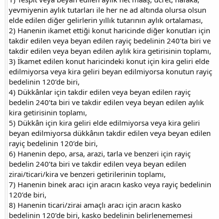
yevmiyenin aylık tutarları ile her ne ad altında olursa olsun
elde edilen diğer gelirlerin yıllık tutarının aylık ortalaması,
2) Hanenin ikamet ettiği konut haricinde diğer konutları için
takdir edilen veya beyan edilen rayiç bedelinin 240’ta biri ve
takdir edilen veya beyan edilen aylık kira getirisinin toplamı,
3) İkamet edilen konut haricindeki konut için kira geliri elde
edilmiyorsa veya kira geliri beyan edilmiyorsa konutun rayiç
bedelinin 120’de biri,
4) Dükkânlar için takdir edilen veya beyan edilen rayiç
bedelin 240’ta biri ve takdir edilen veya beyan edilen aylık
kira getirisinin toplamı,
5) Dükkân için kira geliri elde edilmiyorsa veya kira geliri
beyan edilmiyorsa dükkânın takdir edilen veya beyan edilen
rayiç bedelinin 120’de biri,
6) Hanenin depo, arsa, arazi, tarla ve benzeri için rayiç
bedelin 240’ta biri ve takdir edilen veya beyan edilen
zirai/ticari/kira ve benzeri getirilerinin toplamı,
7) Hanenin binek aracı için aracın kasko veya rayiç bedelinin
120’de biri,
8) Hanenin ticari/zirai amaçlı aracı için aracın kasko
bedelinin 120’de biri, kasko bedelinin belirlenememesi