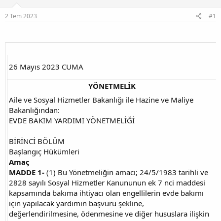
u
g
2 Tem 2023
#1
b
ı
a
ç
ş
t
l
a
a
r
t
i
26 Mayıs 2023 CUMA
a
h
n
i
YÖNETMELİK
Aile ve Sosyal Hizmetler Bakanlığı ile Hazine ve Maliye
Bakanlığından:
EVDE BAKIM YARDIMI YÖNETMELİĞİ
BİRİNCİ BÖLÜM
Başlangıç Hükümleri
Amaç
MADDE 1-
(1) Bu Yönetmeliğin amacı; 24/5/1983 tarihli ve
2828 sayılı Sosyal Hizmetler Kanununun ek 7 nci maddesi
kapsamında bakıma ihtiyacı olan engellilerin evde bakımı
için yapılacak yardımın başvuru şekline,
değerlendirilmesine, ödenmesine ve diğer hususlara ilişkin