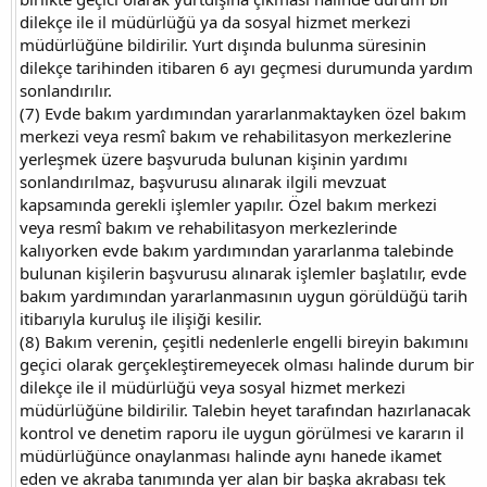
dilekçe ile il müdürlüğü ya da sosyal hizmet merkezi
müdürlüğüne bildirilir. Yurt dışında bulunma süresinin
dilekçe tarihinden itibaren 6 ayı geçmesi durumunda yardım
sonlandırılır.
(7) Evde bakım yardımından yararlanmaktayken özel bakım
merkezi veya resmî bakım ve rehabilitasyon merkezlerine
yerleşmek üzere başvuruda bulunan kişinin yardımı
sonlandırılmaz, başvurusu alınarak ilgili mevzuat
kapsamında gerekli işlemler yapılır. Özel bakım merkezi
veya resmî bakım ve rehabilitasyon merkezlerinde
kalıyorken evde bakım yardımından yararlanma talebinde
bulunan kişilerin başvurusu alınarak işlemler başlatılır, evde
bakım yardımından yararlanmasının uygun görüldüğü tarih
itibarıyla kuruluş ile ilişiği kesilir.
(8) Bakım verenin, çeşitli nedenlerle engelli bireyin bakımını
geçici olarak gerçekleştiremeyecek olması halinde durum bir
dilekçe ile il müdürlüğü veya sosyal hizmet merkezi
müdürlüğüne bildirilir. Talebin heyet tarafından hazırlanacak
kontrol ve denetim raporu ile uygun görülmesi ve kararın il
müdürlüğünce onaylanması halinde aynı hanede ikamet
eden ve akraba tanımında yer alan bir başka akrabası tek