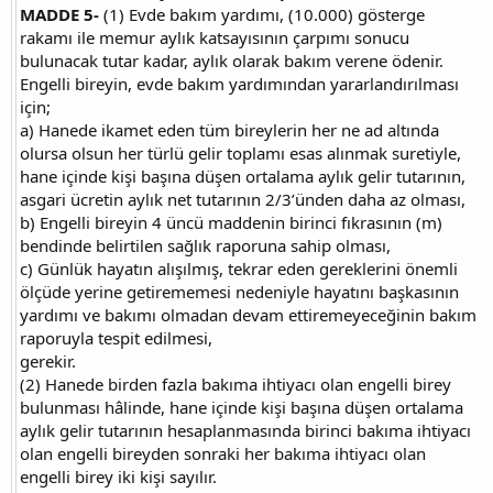
MADDE 5-
(1) Evde bakım yardımı, (10.000) gösterge
rakamı ile memur aylık katsayısının çarpımı sonucu
bulunacak tutar kadar, aylık olarak bakım verene ödenir.
Engelli bireyin, evde bakım yardımından yararlandırılması
için;
a) Hanede ikamet eden tüm bireylerin her ne ad altında
olursa olsun her türlü gelir toplamı esas alınmak suretiyle,
hane içinde kişi başına düşen ortalama aylık gelir tutarının,
asgari ücretin aylık net tutarının 2/3’ünden daha az olması,
b) Engelli bireyin 4 üncü maddenin birinci fıkrasının (m)
bendinde belirtilen sağlık raporuna sahip olması,
c) Günlük hayatın alışılmış, tekrar eden gereklerini önemli
ölçüde yerine getirememesi nedeniyle hayatını başkasının
yardımı ve bakımı olmadan devam ettiremeyeceğinin bakım
raporuyla tespit edilmesi,
gerekir.
(2) Hanede birden fazla bakıma ihtiyacı olan engelli birey
bulunması hâlinde, hane içinde kişi başına düşen ortalama
aylık gelir tutarının hesaplanmasında birinci bakıma ihtiyacı
olan engelli bireyden sonraki her bakıma ihtiyacı olan
engelli birey iki kişi sayılır.