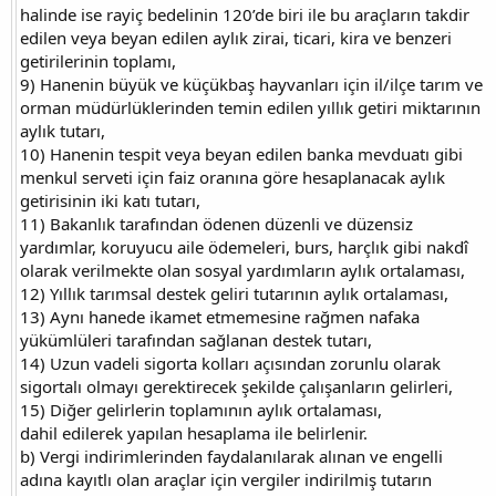
halinde ise rayiç bedelinin 120’de biri ile bu araçların takdir
edilen veya beyan edilen aylık zirai, ticari, kira ve benzeri
getirilerinin toplamı,
9) Hanenin büyük ve küçükbaş hayvanları için il/ilçe tarım ve
orman müdürlüklerinden temin edilen yıllık getiri miktarının
aylık tutarı,
10) Hanenin tespit veya beyan edilen banka mevduatı gibi
menkul serveti için faiz oranına göre hesaplanacak aylık
getirisinin iki katı tutarı,
11) Bakanlık tarafından ödenen düzenli ve düzensiz
yardımlar, koruyucu aile ödemeleri, burs, harçlık gibi nakdî
olarak verilmekte olan sosyal yardımların aylık ortalaması,
12) Yıllık tarımsal destek geliri tutarının aylık ortalaması,
13) Aynı hanede ikamet etmemesine rağmen nafaka
yükümlüleri tarafından sağlanan destek tutarı,
14) Uzun vadeli sigorta kolları açısından zorunlu olarak
sigortalı olmayı gerektirecek şekilde çalışanların gelirleri,
15) Diğer gelirlerin toplamının aylık ortalaması,
dahil edilerek yapılan hesaplama ile belirlenir.
b) Vergi indirimlerinden faydalanılarak alınan ve engelli
adına kayıtlı olan araçlar için vergiler indirilmiş tutarın