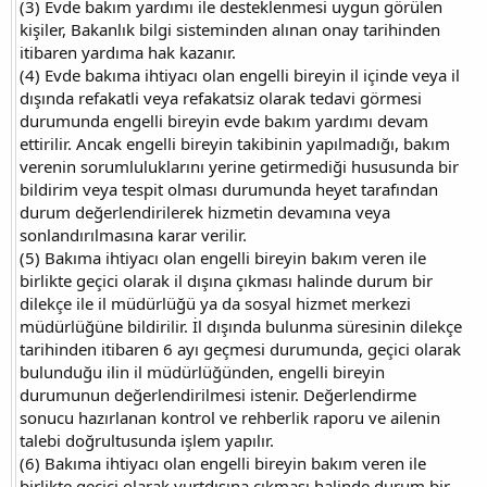
(3) Evde bakım yardımı ile desteklenmesi uygun görülen
kişiler, Bakanlık bilgi sisteminden alınan onay tarihinden
itibaren yardıma hak kazanır.
(4) Evde bakıma ihtiyacı olan engelli bireyin il içinde veya il
dışında refakatli veya refakatsiz olarak tedavi görmesi
durumunda engelli bireyin evde bakım yardımı devam
ettirilir. Ancak engelli bireyin takibinin yapılmadığı, bakım
verenin sorumluluklarını yerine getirmediği hususunda bir
bildirim veya tespit olması durumunda heyet tarafından
durum değerlendirilerek hizmetin devamına veya
sonlandırılmasına karar verilir.
(5) Bakıma ihtiyacı olan engelli bireyin bakım veren ile
birlikte geçici olarak il dışına çıkması halinde durum bir
dilekçe ile il müdürlüğü ya da sosyal hizmet merkezi
müdürlüğüne bildirilir. İl dışında bulunma süresinin dilekçe
tarihinden itibaren 6 ayı geçmesi durumunda, geçici olarak
bulunduğu ilin il müdürlüğünden, engelli bireyin
durumunun değerlendirilmesi istenir. Değerlendirme
sonucu hazırlanan kontrol ve rehberlik raporu ve ailenin
talebi doğrultusunda işlem yapılır.
(6) Bakıma ihtiyacı olan engelli bireyin bakım veren ile
birlikte geçici olarak yurtdışına çıkması halinde durum bir