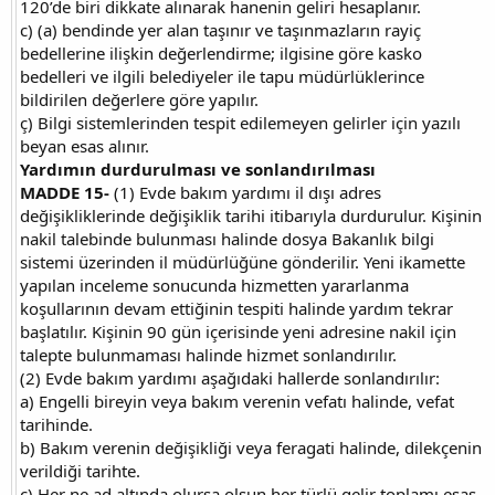
120’de biri dikkate alınarak hanenin geliri hesaplanır.
c) (a) bendinde yer alan taşınır ve taşınmazların rayiç
bedellerine ilişkin değerlendirme; ilgisine göre kasko
bedelleri ve ilgili belediyeler ile tapu müdürlüklerince
bildirilen değerlere göre yapılır.
ç) Bilgi sistemlerinden tespit edilemeyen gelirler için yazılı
beyan esas alınır.
Yardımın durdurulması ve sonlandırılması
MADDE 15-
(1) Evde bakım yardımı il dışı adres
değişikliklerinde değişiklik tarihi itibarıyla durdurulur. Kişinin
nakil talebinde bulunması halinde dosya Bakanlık bilgi
sistemi üzerinden il müdürlüğüne gönderilir. Yeni ikamette
yapılan inceleme sonucunda hizmetten yararlanma
koşullarının devam ettiğinin tespiti halinde yardım tekrar
başlatılır. Kişinin 90 gün içerisinde yeni adresine nakil için
talepte bulunmaması halinde hizmet sonlandırılır.
(2) Evde bakım yardımı aşağıdaki hallerde sonlandırılır:
a) Engelli bireyin veya bakım verenin vefatı halinde, vefat
tarihinde.
b) Bakım verenin değişikliği veya feragati halinde, dilekçenin
verildiği tarihte.
c) Her ne ad altında olursa olsun her türlü gelir toplamı esas