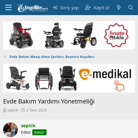
Giriş yap
Kayıt ol
Evde Bakım Maaşı Alma Şartları, Başvuru Koşulları
Evde Bakım Yardımı Yönetmeliği
K
B
septik
2 Tem 2023
o
a
n
ş
septik
b
l
u
a
Editör
Editör
y
n