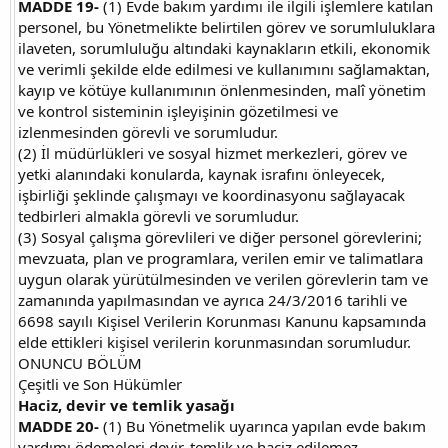
MADDE 19-
(1) Evde bakım yardımı ile ilgili işlemlere katılan
personel, bu Yönetmelikte belirtilen görev ve sorumluluklara
ilaveten, sorumluluğu altındaki kaynakların etkili, ekonomik
ve verimli şekilde elde edilmesi ve kullanımını sağlamaktan,
kayıp ve kötüye kullanımının önlenmesinden, malî yönetim
ve kontrol sisteminin işleyişinin gözetilmesi ve
izlenmesinden görevli ve sorumludur.
(2) İl müdürlükleri ve sosyal hizmet merkezleri, görev ve
yetki alanındaki konularda, kaynak israfını önleyecek,
işbirliği şeklinde çalışmayı ve koordinasyonu sağlayacak
tedbirleri almakla görevli ve sorumludur.
(3) Sosyal çalışma görevlileri ve diğer personel görevlerini;
mevzuata, plan ve programlara, verilen emir ve talimatlara
uygun olarak yürütülmesinden ve verilen görevlerin tam ve
zamanında yapılmasından ve ayrıca 24/3/2016 tarihli ve
6698 sayılı Kişisel Verilerin Korunması Kanunu kapsamında
elde ettikleri kişisel verilerin korunmasından sorumludur.
ONUNCU BÖLÜM
Çeşitli ve Son Hükümler
Haciz, devir ve temlik yasağı
MADDE 20-
(1) Bu Yönetmelik uyarınca yapılan evde bakım
yardımı ödemeleri devir, temlik ve haciz edilemez.