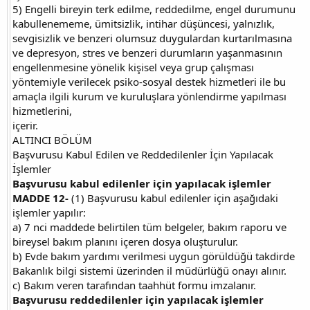
5) Engelli bireyin terk edilme, reddedilme, engel durumunu
kabullenememe, ümitsizlik, intihar düşüncesi, yalnızlık,
sevgisizlik ve benzeri olumsuz duygulardan kurtarılmasına
ve depresyon, stres ve benzeri durumların yaşanmasının
engellenmesine yönelik kişisel veya grup çalışması
yöntemiyle verilecek psiko-sosyal destek hizmetleri ile bu
amaçla ilgili kurum ve kuruluşlara yönlendirme yapılması
hizmetlerini,
içerir.
ALTINCI BÖLÜM
Başvurusu Kabul Edilen ve Reddedilenler İçin Yapılacak
İşlemler
Başvurusu kabul edilenler için yapılacak işlemler
MADDE 12-
(1) Başvurusu kabul edilenler için aşağıdaki
işlemler yapılır:
a) 7 nci maddede belirtilen tüm belgeler, bakım raporu ve
bireysel bakım planını içeren dosya oluşturulur.
b) Evde bakım yardımı verilmesi uygun görüldüğü takdirde
Bakanlık bilgi sistemi üzerinden il müdürlüğü onayı alınır.
c) Bakım veren tarafından taahhüt formu imzalanır.
Başvurusu reddedilenler için yapılacak işlemler