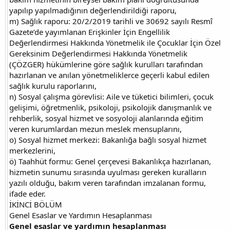
yapılıp yapılmadığının değerlendirildiği raporu,
m) Sağlık raporu: 20/2/2019 tarihli ve 30692 sayılı Resmî
Gazete’de yayımlanan Erişkinler İçin Engellilik
Değerlendirmesi Hakkında Yönetmelik ile Çocuklar İçin Özel
Gereksinim Değerlendirmesi Hakkında Yönetmelik
(ÇÖZGER) hükümlerine göre sağlık kurulları tarafından
hazırlanan ve anılan yönetmeliklerce geçerli kabul edilen
sağlık kurulu raporlarını,
n) Sosyal çalışma görevlisi: Aile ve tüketici bilimleri, çocuk
gelişimi, öğretmenlik, psikoloji, psikolojik danışmanlık ve
rehberlik, sosyal hizmet ve sosyoloji alanlarında eğitim
veren kurumlardan mezun meslek mensuplarını,
o) Sosyal hizmet merkezi: Bakanlığa bağlı sosyal hizmet
merkezlerini,
ö) Taahhüt formu: Genel çerçevesi Bakanlıkça hazırlanan,
hizmetin sunumu sırasında uyulması gereken kuralların
yazılı olduğu, bakım veren tarafından imzalanan formu,
ifade eder.
İKİNCİ BÖLÜM
Genel Esaslar ve Yardımın Hesaplanması
Genel esaslar ve yardımın hesaplanması