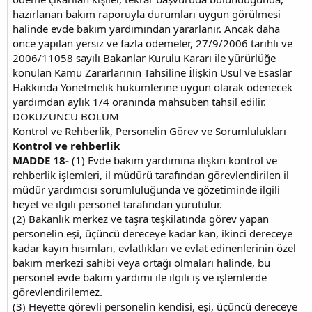
hazırlanan bakım raporuyla durumları uygun görülmesi
halinde evde bakım yardımından yararlanır. Ancak daha
önce yapılan yersiz ve fazla ödemeler, 27/9/2006 tarihli ve
2006/11058 sayılı Bakanlar Kurulu Kararı ile yürürlüğe
konulan Kamu Zararlarının Tahsiline İlişkin Usul ve Esaslar
Hakkında Yönetmelik hükümlerine uygun olarak ödenecek
yardımdan aylık 1/4 oranında mahsuben tahsil edilir.
DOKUZUNCU BÖLÜM
Kontrol ve Rehberlik, Personelin Görev ve Sorumlulukları
Kontrol ve rehberlik
MADDE 18-
(1) Evde bakım yardımına ilişkin kontrol ve
rehberlik işlemleri, il müdürü tarafından görevlendirilen il
müdür yardımcısı sorumluluğunda ve gözetiminde ilgili
heyet ve ilgili personel tarafından yürütülür.
(2) Bakanlık merkez ve taşra teşkilatında görev yapan
personelin eşi, üçüncü dereceye kadar kan, ikinci dereceye
kadar kayın hısımları, evlatlıkları ve evlat edinenlerinin özel
bakım merkezi sahibi veya ortağı olmaları halinde, bu
personel evde bakım yardımı ile ilgili iş ve işlemlerde
görevlendirilemez.
(3) Heyette görevli personelin kendisi, eşi, üçüncü dereceye