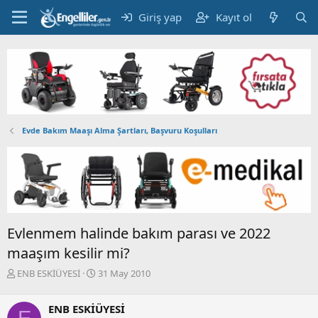
Giriş yap
Kayıt ol
Evde Bakım Maaşı Alma Şartları, Başvuru Koşulları
Evlenmem halinde bakım parası ve 2022
maaşım kesilir mi?
K
B
ENB ESKİÜYESİ
31 May 2010
o
a
n
ş
ENB ESKİÜYESİ
b
l