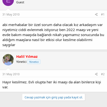
E
u
a
Guest
y
n
u
g
31 May 2010
#1
b
ı
a
ç
ş
t
abi merhabalar bir özel sorum daha olacak kız arkadaşım var
l
a
niyetimiz ciddi evlenmek istiyoruz ben 2022 maaşı ve yeni
a
r
evde bakım maaşıda bağlandı nikah yapmamız sonucunda bu
t
i
aldığım maaşlara nasıl bir etkisi olur kesilme olabilirmi
a
h
saygılar
n
i
Halil Yılmaz
Yönetici
Yönetici
31 May 2010
#2
Hayır kesilmez. Evli olupta her iki maaşı da alan binlerce kişi
var.
Cevap yazmak için giriş yap yada kayıt ol.