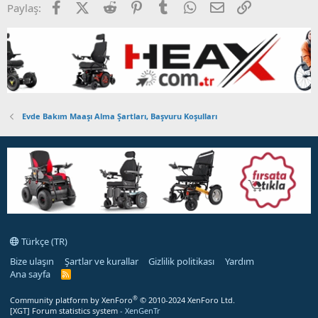
Facebook
X (Twitter)
Reddit
Pinterest
Tumblr
WhatsApp
E-posta
Link
Paylaş:
Evde Bakım Maaşı Alma Şartları, Başvuru Koşulları
Türkçe (TR)
Bize ulaşın
Şartlar ve kurallar
Gizlilik politikası
Yardım
Ana sayfa
R
S
S
®
Community platform by XenForo
© 2010-2024 XenForo Ltd.
[XGT] Forum statistics system
- XenGenTr