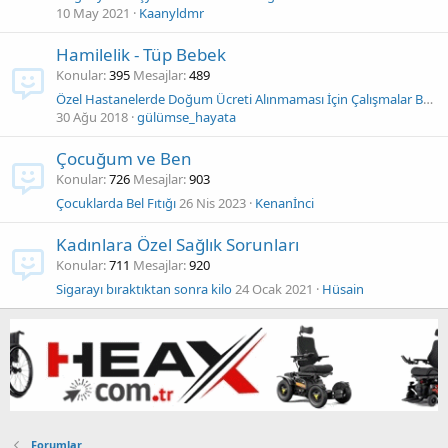
10 May 2021
Kaanyldmr
Hamilelik - Tüp Bebek
Konular
395
Mesajlar
489
Özel Hastanelerde Doğum Ücreti Alınmaması İçin Çalışmalar Başladı
30 Ağu 2018
gülümse_hayata
Çocuğum ve Ben
Konular
726
Mesajlar
903
Çocuklarda Bel Fıtığı
26 Nis 2023
Kenanİnci
Kadınlara Özel Sağlık Sorunları
Konular
711
Mesajlar
920
Sigarayı bıraktıktan sonra kilo
24 Ocak 2021
Hüsain
Forumlar