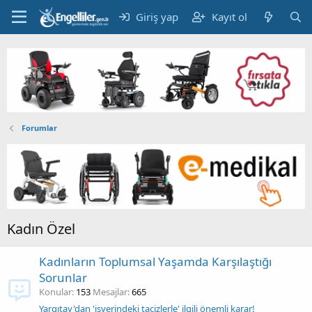
Giriş yap
Kayıt ol
Forumlar
Kadın Özel
Kadınların Toplumsal Yaşamda Karşılaştığı
Sorunlar
Konular
153
Mesajlar
665
Yargıtay'dan 'işyerindeki tacizlerle' ilgili önemli karar!