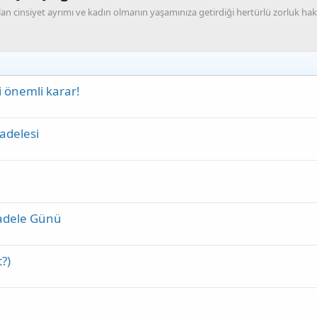
ılan cinsiyet ayrımı ve kadın olmanın yaşamınıza getirdiği hertürlü zorluk hak
li önemli karar!
adelesi
cadele Günü
?)