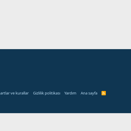
artlar ve kurallar
Gizlilik politikası
Yardım
Ana sayfa
R
S
S