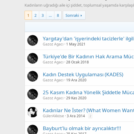
Kadınların uğradığı aile içi şiddet, toplumsal yaşamda karşılaş
1
2
3
…
8
Sonraki
Yargıtay'dan 'işyerindeki tacizlerle' ilgi
Gazoz Agacı
1 May 2021
Türkiye'de Bir Kadının Hak Arama Müc
Gazoz Agacı
28 Ocak 2018
Kadın Destek Uygulaması (KADES)
Gazoz Agacı
19 Ara 2020
25 Kasım Kadına Yönelik Şiddetle Mü
Gazoz Agacı
29 Kas 2020
Kadınlar Ne İster? (What Women Want
GülerAkköse
3 Ara 2014
2
Bayburt'lu olmak bir ayrıcalıktır!!!
Gazoz Agacı
25 Kas 2017