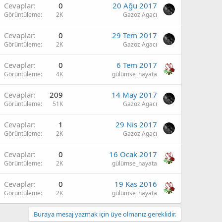
Cevaplar
0
20 Ağu 2017
Görüntüleme
2K
Gazoz Agacı
Cevaplar
0
29 Tem 2017
Görüntüleme
2K
Gazoz Agacı
Cevaplar
0
6 Tem 2017
Görüntüleme
4K
gülümse_hayata
Cevaplar
209
14 May 2017
Görüntüleme
51K
Gazoz Agacı
Cevaplar
1
29 Nis 2017
Görüntüleme
2K
Gazoz Agacı
Cevaplar
0
16 Ocak 2017
Görüntüleme
2K
gülümse_hayata
Cevaplar
0
19 Kas 2016
Görüntüleme
2K
gülümse_hayata
Buraya mesaj yazmak için üye olmanız gereklidir.