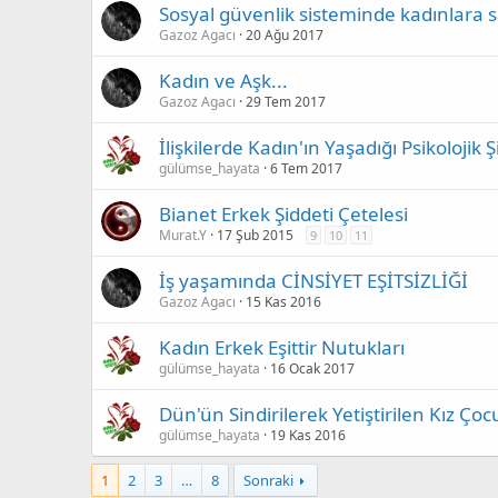
Sosyal güvenlik sisteminde kadınlara 
Gazoz Agacı
20 Ağu 2017
Kadın ve Aşk...
Gazoz Agacı
29 Tem 2017
İlişkilerde Kadın'ın Yaşadığı Psikolojik 
gülümse_hayata
6 Tem 2017
Bianet Erkek Şiddeti Çetelesi
Murat.Y
17 Şub 2015
9
10
11
İş yaşamında CİNSİYET EŞİTSİZLİĞİ
Gazoz Agacı
15 Kas 2016
Kadın Erkek Eşittir Nutukları
gülümse_hayata
16 Ocak 2017
Dün'ün Sindirilerek Yetiştirilen Kız Ç
gülümse_hayata
19 Kas 2016
1
2
3
…
8
Sonraki