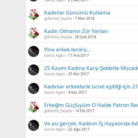
Kadınlar Günümü Kutlama
gülümse_hayata
7 Mar 2018
Kadın Olmanın Zor Yanları
gülümse_hayata
26 Şub 2018
Yine erkek terörü...
Gazoz Agacı
17 Ara 2017
25 Kasım Kadına Karşı Şiddetle Mücad
Gazoz Agacı
25 Kas 2017
Kadınlar erkeklerle ücret eşitliği için 2
Gazoz Agacı
4 Kas 2017
Erkeğim Güçlüyüm O Halde Patron B
gülümse_hayata
14 Eki 2017
Ve acı gerçek: Kadının İş Hayatında Ad
Gazoz Agacı
22 Ağu 2017