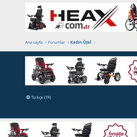
Ana sayfa
Forumlar
Kadın Özel
Türkçe (TR)