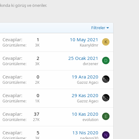
kında ki görüş ve öneriler.
Filtreler
Cevaplar
1
10 May 2021
K
Görüntüleme
3K
Kaanyldmr
Cevaplar
2
25 Ocak 2021
D
Görüntüleme
3K
dvrzener
Cevaplar
0
19 Ara 2020
Görüntüleme
2K
Gazoz Agacı
Cevaplar
0
29 Kas 2020
Görüntüleme
1K
Gazoz Agacı
Cevaplar
37
10 Kas 2020
E
Görüntüleme
27K
evolution
Cevaplar
5
13 Nis 2020
N
Görüntüleme
3K
nadengi30