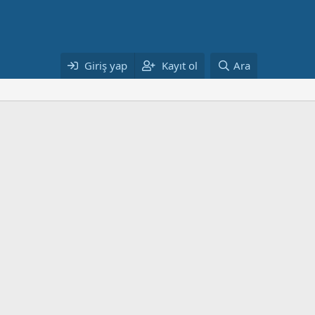
Giriş yap
Kayıt ol
Ara