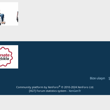
Bize ulaşın
Ş
®
Community platform by XenForo
© 2010-2024 XenForo Ltd.
[XGT] Forum statistics system
- XenGenTr