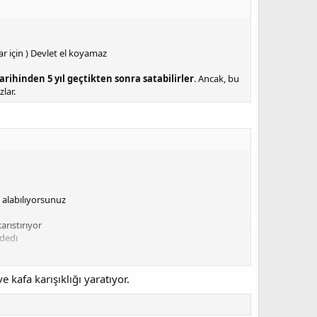
ar için ) Devlet el koyamaz
arihinden 5 yıl geçtikten sonra satabilirler
. Ancak, bu
zlar.
ı alabılıyorsunuz
arıstırıyor
 dedı
 kafa karışıklığı yaratıyor.