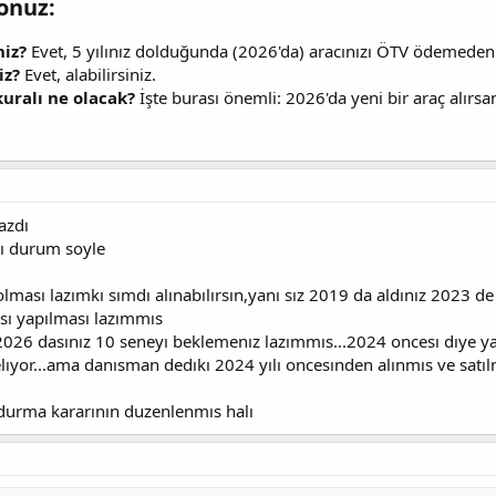
onuz:​
niz?
Evet, 5 yılınız dolduğunda (2026'da) aracınızı ÖTV ödemeden s
iz?
Evet, alabilirsiniz.
kuralı ne olacak?
İşte burası önemli: 2026'da yeni bir araç alırsa
azdı
kı durum soyle
lması lazımkı sımdı alınabılırsın,yanı sız 2019 da aldınız 2023 de
sı yapılması lazımmıs
2026 dasınız 10 seneyı beklemenız lazımmıs...2024 oncesı dıye yaz
lıyor...ama danısman dedıkı 2024 yılı oncesınden alınmıs ve satıl
urma kararının duzenlenmıs halı