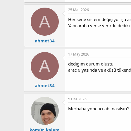
p
k
25 Mar 2026
i
A
l
Her sene sistem değişiyor şu a
e
Yani araba verse verirdi..dedik
r
:
ahmet34
17 May 2026
A
dedıgım durum olustu
arac 6 yasında ve aküsü tükendi 
ahmet34
5 Haz 2026
Merhaba yönetici abi nasılsın?
kömür_kalem