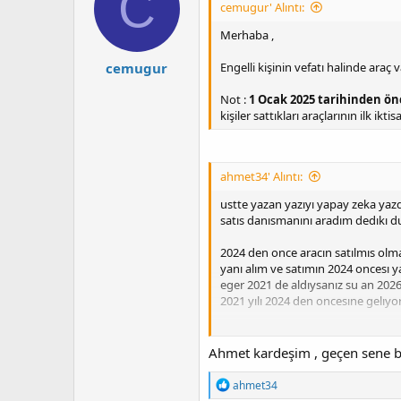
C
cemugur' Alıntı:
Merhaba ,
cemugur
Engelli kişinin vefatı halinde araç
Not :
1 Ocak 2025 tarihinden önce
kişiler sattıkları araçlarının ilk i
ahmet34' Alıntı:
ustte yazan yazıyı yapay zeka yaz
satıs danısmanını aradım dedıkı 
2024 den once aracın satılmıs olmas
yanı alım ve satımın 2024 oncesı y
eger 2021 de aldıysanız su an 2026
2021 yılı 2024 den oncesıne gelıyo
durum cozuldu sanırım bu durdur
Ahmet kardeşim , geçen sene bu k
T
ahmet34
e