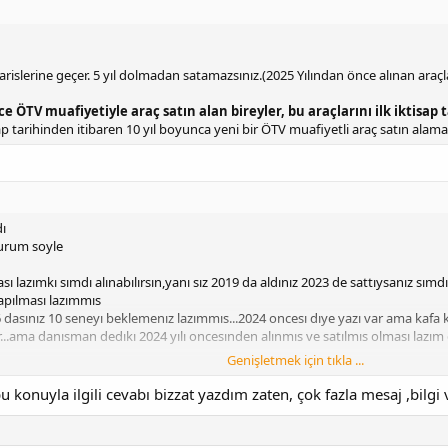
 varislerine geçer. 5 yıl dolmadan satamazsınız.(2025 Yılından önce alınan araçl
 ÖTV muafiyetiyle araç satın alan bireyler, bu araçlarını ilk iktisap t
ktisap tarihinden itibaren 10 yıl boyunca yeni bir ÖTV muafiyetli araç satın alama
dı
durum soyle
ı lazımkı sımdı alınabılırsın,yanı sız 2019 da aldınız 2023 de sattıysanız sımd
apılması lazımmıs
 dasınız 10 seneyı beklemenız lazımmıs...2024 oncesı dıye yazı var ama kafa k
r...ama danısman dedıkı 2024 yılı oncesınden alınmıs ve satılmıs olması lazım
Genişletmek için tıkla ...
ma kararının duzenlenmıs halı
onuyla ilgili cevabı bizzat yazdım zaten, çok fazla mesaj ,bilgi ve