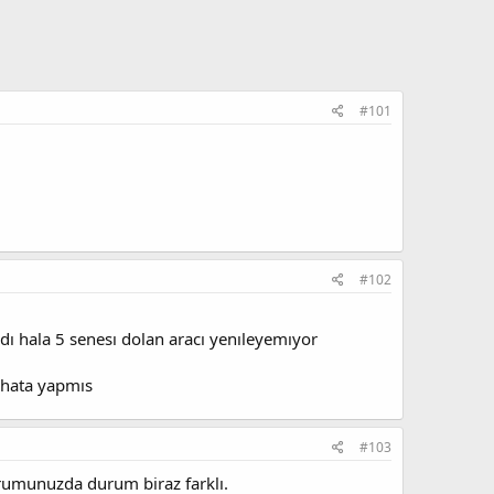
#101
#102
dı hala 5 senesı dolan aracı yenıleyemıyor
n hata yapmıs
#103
urumunuzda durum biraz farklı.