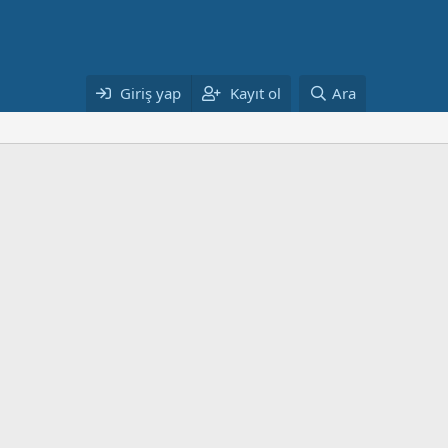
Giriş yap
Kayıt ol
Ara