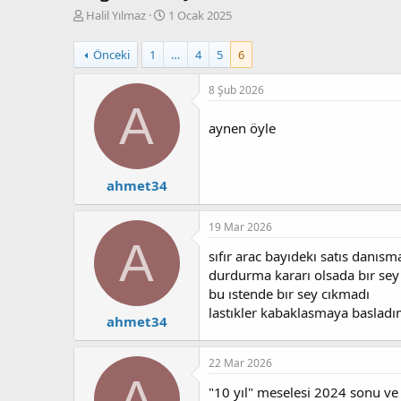
K
B
Halil Yılmaz
1 Ocak 2025
o
a
n
ş
Önceki
1
…
4
5
6
b
l
u
a
8 Şub 2026
y
n
A
u
g
b
ı
aynen öyle
a
ç
ş
t
l
a
ahmet34
a
r
t
i
a
h
19 Mar 2026
n
i
A
sıfır arac bayıdekı satıs danı
durdurma kararı olsada bır sey 
bu ıstende bır sey cıkmadı
lastıkler kabaklasmaya basladım
ahmet34
22 Mar 2026
A
"10 yıl" meselesi 2024 sonu ve 