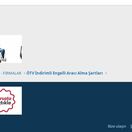
- FİRMALAR
ÖTV İndirimli Engelli Aracı Alma Şartları
Bize ulaşın
Ş