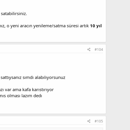
atabilirsiniz.
nız, o yeni aracın yenileme/satma süresi artık
10 yıl
#104
 sattıysanız sımdı alabılıyorsunuz
ı var ama kafa karıstırıyor
mıs olması lazım dedı
#105