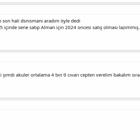
n son hali dsnismani aradım öyle dedi
i 5 içinde sene satıp Alman için 2024 oncesi satış olması lazımmış
şımdı akuler ortalama 4 bın tl cıvarı cepten verelım bakalım sırad