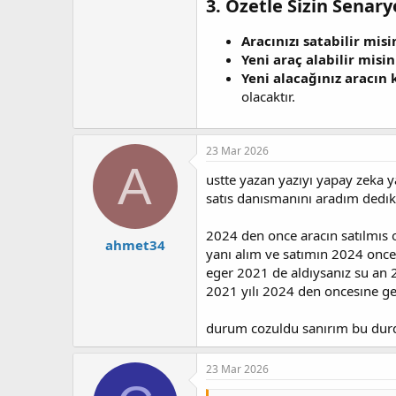
3. Özetle Sizin Senary
Aracınızı satabilir misi
Yeni araç alabilir misin
Yeni alacağınız aracın 
olacaktır.
23 Mar 2026
A
ustte yazan yazıyı yapay zeka y
satıs danısmanını aradım dedı
2024 den once aracın satılmıs o
ahmet34
yanı alım ve satımın 2024 once
eger 2021 de aldıysanız su an 
2021 yılı 2024 den oncesıne ge
durum cozuldu sanırım bu durd
23 Mar 2026