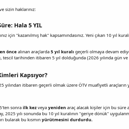
e sizin haklarınız:
Süre: Hala 5 YIL​
ınız için "kazanılmış hak" kapsamındasınız. Yeni çıkan 10 yıl kuralı i
den önce
alınan araçlarda
5 yıl kuralı
geçerli olmaya devam ediy
, tescil tarihinden itibaren 5 yıl dolduğunda (2026 yılında gün ve
 Kimleri Kapsıyor?​
5 yılından itibaren geçerli olmak üzere ÖTV muafiyetli araçların
5'ten sonra
ilk kez
veya
yeniden
araç alacak kişiler için bu süre a
y, 2025 yılı sonunda bu 10 yıl kuralının "geriye dönük" uygulanmas
rı bularak bu kısmın
yürütmesini durdurdu.