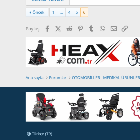
Önceki
1
…
4
5
6
Facebook
X (Twitter)
Reddit
Pinterest
Tumblr
WhatsApp
E-posta
Link
Paylaş:
Ana sayfa
Forumlar
OTOMOBİLLER - MEDİKAL ÜRÜNLER 
Türkçe (TR)