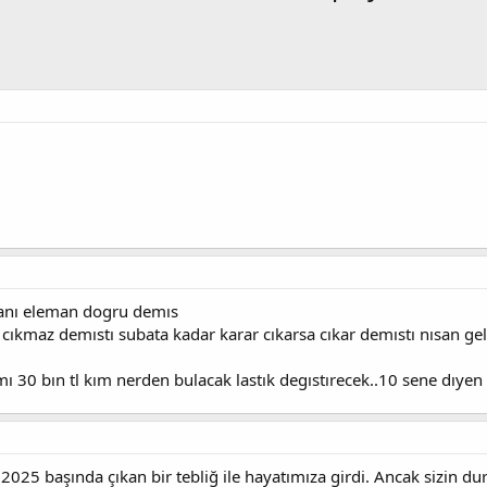
smanı eleman dogru demıs
cıkmaz demıstı subata kadar karar cıkarsa cıkar demıstı nısan gel
ı 30 bın tl kım nerden bulacak lastık degıstırecek..10 sene dıye
2025 başında çıkan bir tebliğ ile hayatımıza girdi. Ancak sizin d