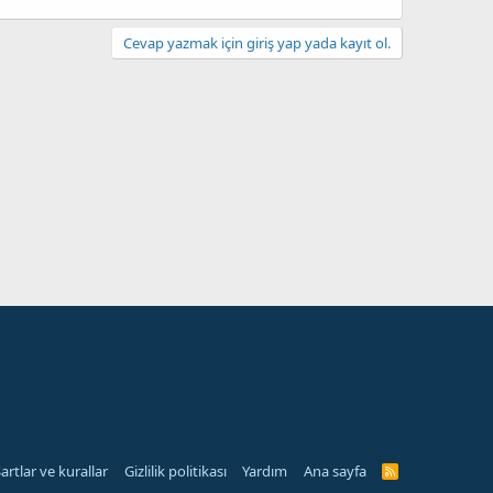
Cevap yazmak için giriş yap yada kayıt ol.
artlar ve kurallar
Gizlilik politikası
Yardım
Ana sayfa
R
S