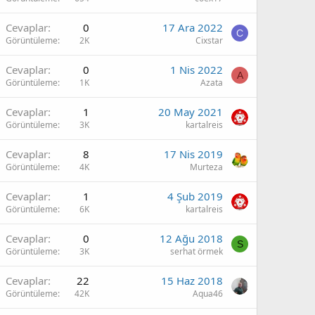
Cevaplar
0
17 Ara 2022
C
Görüntüleme
2K
Cixstar
Cevaplar
0
1 Nis 2022
A
Görüntüleme
1K
Azata
Cevaplar
1
20 May 2021
Görüntüleme
3K
kartalreis
Cevaplar
8
17 Nis 2019
Görüntüleme
4K
Murteza
Cevaplar
1
4 Şub 2019
Görüntüleme
6K
kartalreis
Cevaplar
0
12 Ağu 2018
S
Görüntüleme
3K
serhat örmek
Cevaplar
22
15 Haz 2018
Görüntüleme
42K
Aqua46