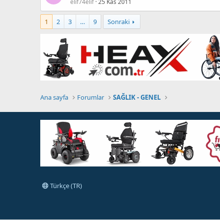
elif74elif
25 Kas 2011
1
2
3
…
9
Sonraki
Ana sayfa
Forumlar
SAĞLIK - GENEL
Türkçe (TR)