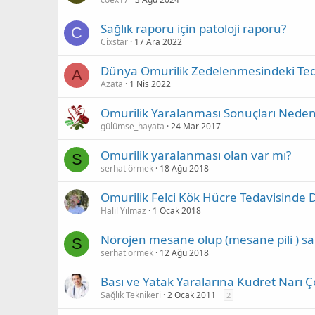
Sağlık raporu için patoloji raporu?
C
Cixstar
17 Ara 2022
Dünya Omurilik Zedelenmesindeki Te
A
Azata
1 Nis 2022
Omurilik Yaralanması Sonuçları Neden
gülümse_hayata
24 Mar 2017
Omurilik yaralanması olan var mı?
S
serhat örmek
18 Ağu 2018
Omurilik Felci Kök Hücre Tedavisinde
Halil Yılmaz
1 Ocak 2018
Nörojen mesane olup (mesane pili ) s
S
serhat örmek
12 Ağu 2018
Bası ve Yatak Yaralarına Kudret Narı
Sağlık Teknikeri
2 Ocak 2011
2