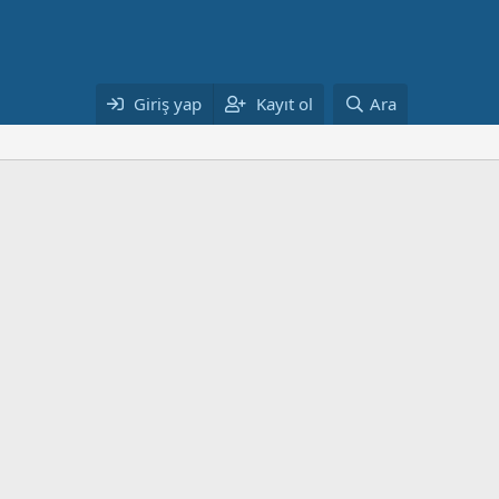
Giriş yap
Kayıt ol
Ara