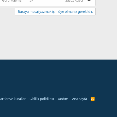
Görüntüleme
5K
Gazoz Agacı
Buraya mesaj yazmak için üye olmanız gereklidir.
artlar ve kurallar
Gizlilik politikası
Yardım
Ana sayfa
R
S
S