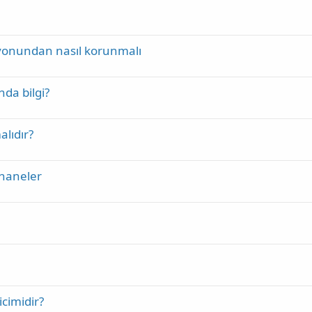
eksiyonundan nasıl korunmalı
nda bilgi?
lıdır?
tahaneler
cimidir?