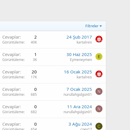
Filtreler
Cevaplar
2
24 Şub 2017
Görüntüleme
40K
kartalreis
Cevaplar
1
30 Haz 2025
E
Görüntüleme
3K
Eymeneymen
Cevaplar
20
16 Ocak 2025
Görüntüleme
17K
kartalreis
Cevaplar
0
7 Ocak 2025
N
Görüntüleme
685
nurullahgülgün01
Cevaplar
0
11 Ara 2024
N
Görüntüleme
682
nurullahgülgün01
Cevaplar
0
3 Ağu 2024
C
Görüntüleme
654
coex17