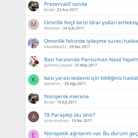
Prezervatif sonda
Birdal
23 Ara 2017
Omırilik felçli birisi idrar yolları enf
M
MeteHan
24 Şub 2017
Omorilik felcinde iyileşme süreci hakkı
nilsudilibal22
29 Kas 2017
Bası Yarasında Pansuman Nasıl Yapılma
gülümse_hayata
25 May 2017
bası yarası tedavisi için bildiğiniz has
K
Katremm_
28 Ağu 2017
Nörojenik merane
Birdal
19 Eyl 2017
T8 Parapleji ölü sinir?
A
azize eryılmaz
19 Nis 2017
Nöropatik ağrılarım var. Bu durum geçi
E