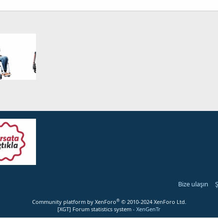
Bize ulaşın
Ş
®
Community platform by XenForo
© 2010-2024 XenForo Ltd.
[XGT] Forum statistics system
- XenGenTr