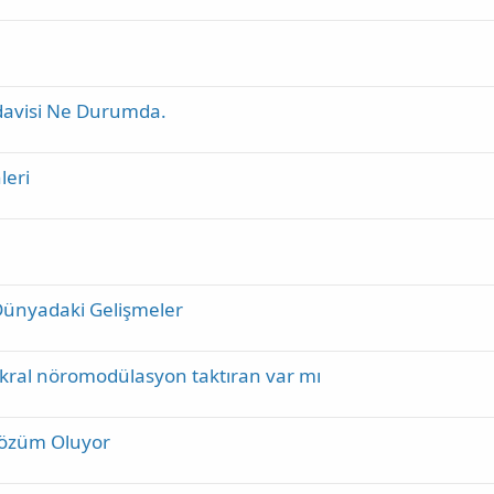
davisi Ne Durumda.
leri
 Dünyadaki Gelişmeler
akral nöromodülasyon taktıran var mı
 Çözüm Oluyor