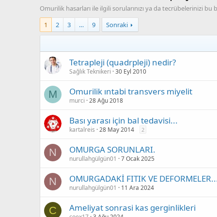
Omurilik hasarları ile ilgili sorularınızı ya da tecrübelerinizi bu 
1
2
3
…
9
Sonraki
Tetrapleji (quadrpleji) nedir?
Sağlık Teknikeri
30 Eyl 2010
Omurilik ıntabi transvers miyelit
M
murci
28 Ağu 2018
Bası yarası için bal tedavisi...
kartalreis
28 May 2014
2
OMURGA SORUNLARI.
N
nurullahgülgün01
7 Ocak 2025
OMURGADAKİ FITIK VE DEFORMELER..
N
nurullahgülgün01
11 Ara 2024
Ameliyat sonrasi kas gerginlikleri
C
coex17
3 Ağu 2024