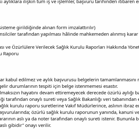
aylıklara ilişkin tüm iş ve işlemler, başvuru tarihinden itibaren e
steme girildiğinde alınan form imzalattırılır)
silciler tarafından yapılması hâlinde mahkemeden alınmış karar ö
ası ve Özürlülere Verilecek Sağlık Kurulu Raporları Hakkında Yöne
lu Raporu
ular kabul edilmez ve aylık başvurusu belgelerin tamamlanmasını m
lir durumlarının tespiti için belge istenmemesi esastır.
lmaksızın hayatını devam ettiremeyecek derecede özürlü aylığı ba
i tarafından onaylı sureti veya Sağlık Bakanlığı veri tabanından e
ağlık kurulu raporu suretlerine Vakıf Müdürlerince, aslının ibraz edi
 başvurularında; özürlü sağlık kurulu raporunun yanında, kanuni ve
rının aslı ya da noter tarafından onaylı sureti istenir. Bununla bi
slı gibidir” onayı verilir.