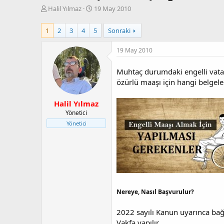
K
B
Halil Yılmaz
19 May 2010
o
a
n
ş
1
2
3
4
5
Sonraki
b
l
u
a
19 May 2010
y
n
u
g
b
ı
Muhtaç durumdaki engelli vata
a
ç
özürlü maaşı için hangi belgeler
ş
t
l
a
Halil Yılmaz
a
r
Yönetici
t
i
Yönetici
a
h
n
i
Nereye, Nasıl Başvurulur?
2022 sayılı Kanun uyarınca bağl
Vakfa yapılır.