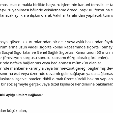
olması esas olmakla birlikte başvuru işleminin kanunî temsilcile
 başvuru yapılması hâlinde vekâletname örneği başvuru formuna ek
anacak aylıklara ilişkin olarak Vakıflar tarafından yapılacak tüm
osyal güvenlik kurumlarından bir gelir veya aylık hakkından fayda
umlarına uzun vadeli sigorta kolları kapsamında sigortalı olmayı g
ı Sosyal Sigortalar ve Genel Sağlık Sigortası Kanununun 60 ıncı m
nlar (Provizyon sorgusu sonucu kapsamı 60/g olarak görülenler),
üzerinde nafaka bağlanmış veya bağlanması mümkün olanlar,
zerinde mahkeme kararıyla veya bir mevzuat gereği bağlanmış devam
 sınırına eşit veya üzerinde devamlı gelir sağlayan ya da sağlama
larda iaşe ve ibateleri dâhil olmak üzere sürekli bakımı yapılan
k bir sözleşmeyle gerçek veya tüzel kişilerce kendilerine bakılanlar
rlü Aylığı Kimlere Bağlanır?
dan küçük olan,