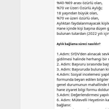
%40-%69 arası özürlü olan,
%70 ve Üzeri Özürlü Aylığı;
18 yaşından büyük olan,
%70 ve üzeri özürlü olan,
Aylıktan faydalanmayacak kişil
Hane içinde kişi başına düşen g
bulunan tutardan (2022 yılı için
Aylık bağlama süreci nasıldır?
1.Adım: SYDV'den alınacak sevk 
gidilmesi halinde herhangi bir 
2. Adım: Başvuru sırasında baş
3. Adım: Başvuruda bulunan kişi
4.Adım: Sosyal incelemesi yapıl
formunda beyan edilen bilgiler
genel durumunun mahallinde te
hane ziyaret bilgi formu dolduru
5.Adım: Değerlendirmesi yapılır 
6. Adım: Mütevelli Heyetinin k
bağlanır.