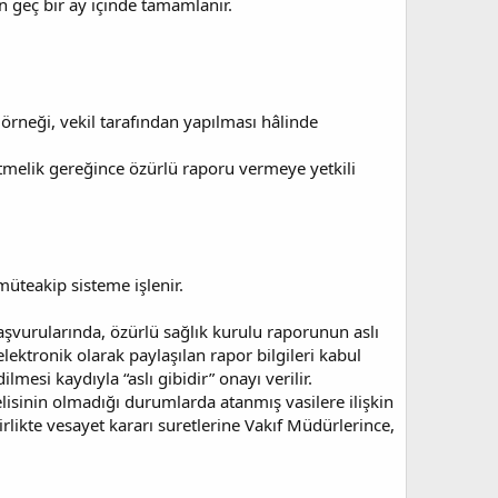
n geç bir ay içinde tamamlanır.
rneği, vekil tarafından yapılması hâlinde
tmelik gereğince özürlü raporu vermeye yetkili
üteakip sisteme işlenir.
şvurularında, özürlü sağlık kurulu raporunun aslı
lektronik olarak paylaşılan rapor bilgileri kabul
lmesi kaydıyla “aslı gibidir” onayı verilir.
lisinin olmadığı durumlarda atanmış vasilere ilişkin
rlikte vesayet kararı suretlerine Vakıf Müdürlerince,