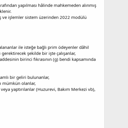
r tarafından yapılması hâlinde mahkemeden alınmış
lenir.
 iş ve işlemler sistem üzerinden 2022 modülü
lananlar ile isteğe bağlı prim ödeyenler dâhil
erektirecek şekilde bir işte çalışanlar,
addesinin birinci fıkrasının (g) bendi kapsamında
lı bir geliri bulunanlar,
sı mümkün olanlar,
 veya yaptırılanlar (Huzurevi, Bakım Merkezi vb),
.