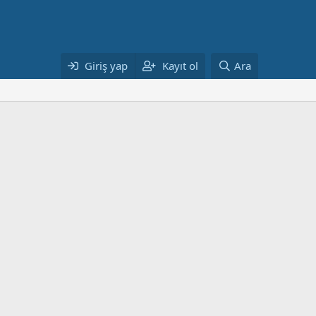
Giriş yap
Kayıt ol
Ara