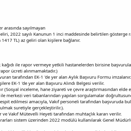
er arasında sayılmayan
eliri, 2022 sayılı Kanunun 1 inci maddesinde belirtilen gösterge
 1417 TL) az geliri olan kişilere bağlanır.
kağıdı ile rapor vermeye yetkili hastanelerden birisine başvurulara
rapor ücreti alınmamaktadır.)
vuran tarafından EK-1 'de yer alan Aylık Başvuru Formu imzalanır
lere EK-1 'de yer alan Başvuru Alındı Belgesi verilir.
ır (Sosyal inceleme, hane ziyareti ve çevre araştırmasından elde 
 ile merkezi veri tabanlarından yapılan sorgulamalar doğrultusun
spit edilmesi amacıyla, Vakıf personeli tarafından başvuruda bu
lmak suretiyle gerçekleştirilir.).
ve Vakıf Mütevelli Heyeti tarafından muhtaçlık kararı verilir.
ararları sistem üzerinden 2022 modülü kullanılarak Genel Müdürlü