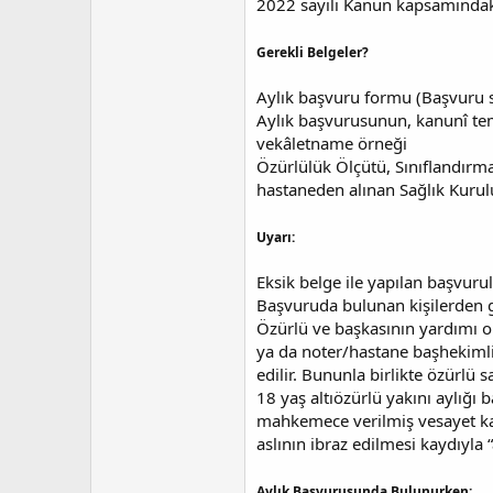
2022 sayılı Kanun kapsamındaki 
Gerekli Belgeler?
Aylık başvuru formu (Başvuru si
Aylık başvurusunun, kanunî tem
vekâletname örneği
Özürlülük Ölçütü, Sınıflandırm
hastaneden alınan Sağlık Kuru
Uyarı:
Eksik belge ile yapılan başvur
Başvuruda bulunan kişilerden ge
Özürlü ve başkasının yardımı o
ya da noter/hastane başhekimliğ
edilir. Bununla birlikte özürlü s
18 yaş altıözürlü yakını aylığı
mahkemece verilmiş vesayet kara
aslının ibraz edilmesi kaydıyla “a
Aylık Başvurusunda Bulunurken;