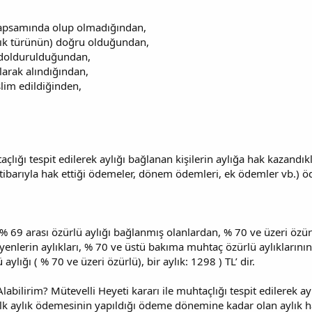
apsamında olup olmadığından,
lık türünün) doğru olduğundan,
k doldurulduğundan,
ılarak alındığından,
lim edildiğinden,
çlığı tespit edilerek aylığı bağlanan kişilerin aylığa hak kazandıkl
tibarıyla hak ettiği ödemeler, dönem ödemleri, ek ödemler vb.) öd
 69 arası özürlü aylığı bağlanmış olanlardan, % 70 ve üzeri özürlü
yenlerin aylıkları, % 70 ve üstü bakıma muhtaç özürlü aylıklarının s
ylığı ( % 70 ve üzeri özürlü), bir aylık: 1298 ) TL’ dir.
bilirim? Mütevelli Heyeti kararı ile muhtaçlığı tespit edilerek ay
k aylık ödemesinin yapıldığı ödeme dönemine kadar olan aylık hakla