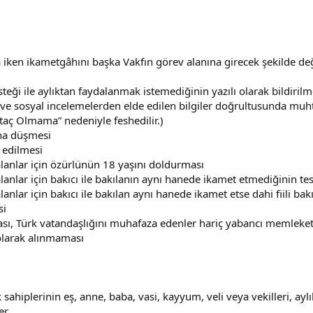
a iken ikametgâhını başka Vakfın görev alanına girecek şekilde deği
steği ile aylıktan faydalanmak istemediğinin yazılı olarak bildirilme
e sosyal incelemelerden elde edilen bilgiler doğrultusunda muhtaç
taç Olmama” nedeniyle feshedilir.)
ına düşmesi
 edilmesi
 alanlar için özürlünün 18 yaşını doldurması
 alanlar için bakıcı ile bakılanın aynı hanede ikamet etmediğinin te
 alanlar için bakıcı ile bakılan aynı hanede ikamet etse dahi fiili b
si
ası, Türk vatandaşlığını muhafaza edenler hariç yabancı memleke
 olarak alınmaması
 sahiplerinin eş, anne, baba, vasi, kayyum, veli veya vekilleri, ayl
r.